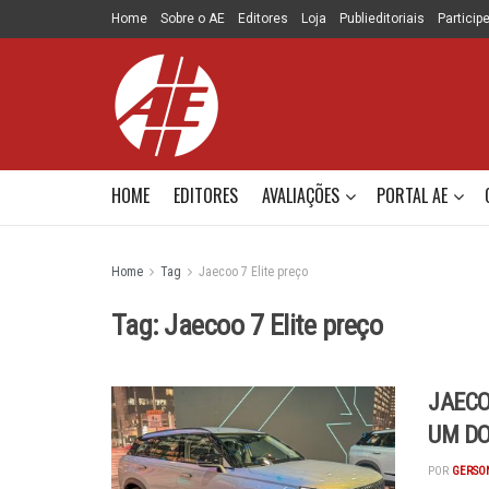
Home
Sobre o AE
Editores
Loja
Publieditoriais
Particip
HOME
EDITORES
AVALIAÇÕES
PORTAL AE
Home
Tag
Jaecoo 7 Elite preço
Tag:
Jaecoo 7 Elite preço
JAECO
UM DO
POR
GERSON