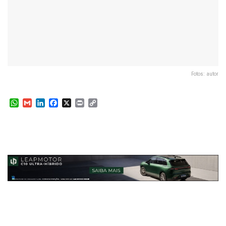
Fotos: autor
W
G
L
F
X
P
C
h
m
i
a
r
o
a
a
n
c
i
p
t
i
k
e
n
y
s
l
e
b
t
L
A
d
o
i
p
I
o
n
p
n
k
k