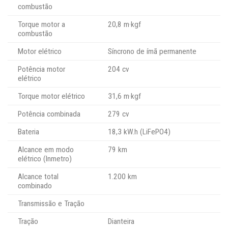
combustão
Torque motor a
20,8 m·kgf
combustão
Motor elétrico
Síncrono de ímã permanente
Potência motor
204 cv
elétrico
Torque motor elétrico
31,6 m·kgf
Potência combinada
279 cv
Bateria
18,3 kW.h (LiFePO4)
Alcance em modo
79 km
elétrico (Inmetro)
Alcance total
1.200 km
combinado
Transmissão e Tração
Tração
Dianteira