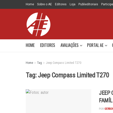
Home
Sobre o AE
Editores
Loja
Publieditoriais
Particip
HOME
EDITORES
AVALIAÇÕES
PORTAL AE
Home
Tag
Jeep Compass Limited T270
Tag:
Jeep Compass Limited T270
JEEP 
FAMÍL
POR
GERSON