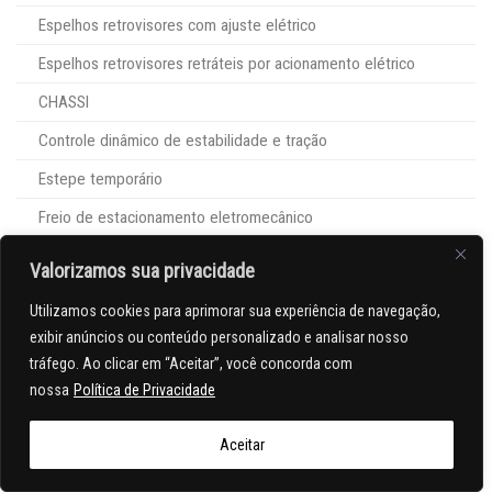
Espelhos retrovisores com ajuste elétrico
Espelhos retrovisores retráteis por acionamento elétrico
CHASSI
Controle dinâmico de estabilidade e tração
Estepe temporário
Freio de estacionamento eletromecânico
Rodas de alumínio 19” com pneus 235/45 R19
Valorizamos sua privacidade
Sistema de monitoramento de pressão dos pneus
Utilizamos cookies para aprimorar sua experiência de navegação,
exibir anúncios ou conteúdo personalizado e analisar nosso
Tags:
Jeep Compass Limited T270
motor GSE T270
tráfego. Ao clicar em “Aceitar”, você concorda com
nossa
Política de Privacidade
SUV médio
suve médio
viagem
Aceitar