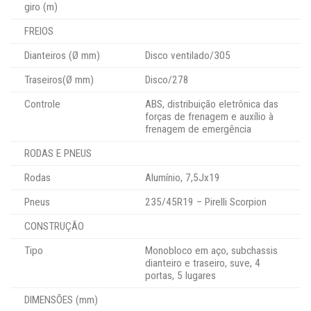
giro (m)
FREIOS
Dianteiros (Ø mm)
Disco ventilado/305
Traseiros(Ø mm)
Disco/278
Controle
ABS, distribuição eletrônica das
forças de frenagem e auxílio à
frenagem de emergência
RODAS E PNEUS
Rodas
Alumínio, 7,5Jx19
Pneus
235/45R19 – Pirelli Scorpion
CONSTRUÇÃO
Tipo
Monobloco em aço, subchassis
dianteiro e traseiro, suve, 4
portas, 5 lugares
DIMENSÕES (mm)