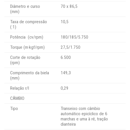
Diâmetro e curso
70 x 86,5
(mm)
Taxa de compressão
10,5
(:1)
Potência (cv/rpm)
180/185/5.750
Torque (m·kgf/rpm)
27,5/1.750
Corte de rotação
6.500
(rpm)
Comprimento da biela
149,3
(mm)
Relação r/l
0,29
CÂMBIO
Tipo
Transeixo com câmbio
automático epicíclico de 6
marchas e uma à ré, tração
dianteira