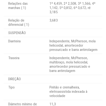
Relações das
1ª 4,459; 2ª 2,508; 3ª 1,566; 4ª
marchas (:1)
1,142; 5ª 0,852; 6ª 0,672; ré
3,185
Relação de
3,683
diferencial (:1)
SUSPENSÃO
Dianteira
Independente, McPherson, mola
helicoidal, amortecedor
pressurizado e barra antirrolagem
Traseira
Independente, McPherson,
multibraço, mola helicoidal,
amortecedor pressurizado e
barra antirrolagem
DIREÇÃO
Tipo
Pinhão e cremalheira,
eletroassistida indexada à
velocidade
Diâmetro mínimo de
11,3