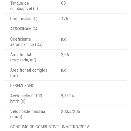
Tanque de
60
combustível (L)
Porta-malas (L)
476
AERODINÂMICA
Coeficiente
n.d.
aerodinâmico (Cx)
Área frontal
2,66
(calculada, m²)
Área frontal corrigida
n.d.
(m²)
DESEMPENHO
Aceleração 0-100
9,8/9,4
km/h (s)
Velocidade máxima
203,5/206
(km/h)
CONSUMO DE COMBUSTÍVEL INMETRO/PBEV