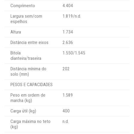
Comprimento
4.404
Largura sem/com
1.819/n.d.
espelhos
Altura
1.734
Distância entre eixos
2.636
Bitola
1.550/1.545
dianteira/traseira
Distância mínima do
202
solo (mm)
PESOS E CAPACIDADES
Peso em ordem de
1.589
marcha (kg)
Carga útil (kg)
400
Carga máxima no teto
n.d.
(kg)