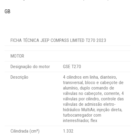
GB
FICHA TÉCNICA JEEP COMPASS LIMITED T270 2023
MOTOR
Designação do motor
GSE T270
Descrição
4 cilindros em linha, dianteiro,
transversal, bloco e cabeçote de
alumínio, duplo comando de
válvulas no cabeçote, corrente, 4
válvulas por cilindro, controle das
válvulas de admissão eletro-
hidráulico MultiAir, injeção direta,
turbocarregador com
interresfriador, flex
Cilindrada (cm³)
1.332