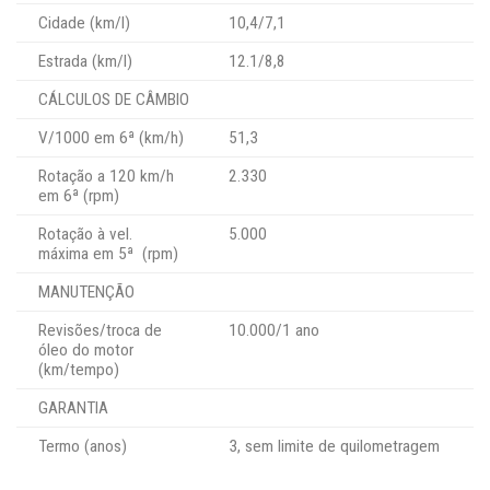
Cidade (km/l)
10,4/7,1
Estrada (km/l)
12.1/8,8
CÁLCULOS DE CÂMBIO
V/1000 em 6ª (km/h)
51,3
Rotação a 120 km/h
2.330
em 6ª (rpm)
Rotação à vel.
5.000
máxima em 5ª (rpm)
MANUTENÇÃO
Revisões/troca de
10.000/1 ano
óleo do motor
(km/tempo)
GARANTIA
Termo (anos)
3, sem limite de quilometragem