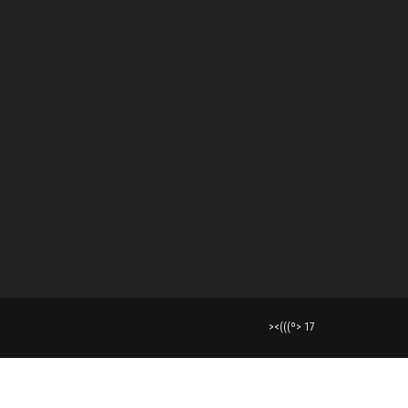
><(((º> 17