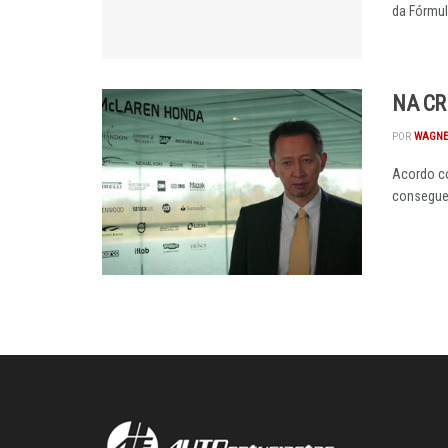
da Fórmula
NA CR
POR
WAGNE
Acordo co
consegue 