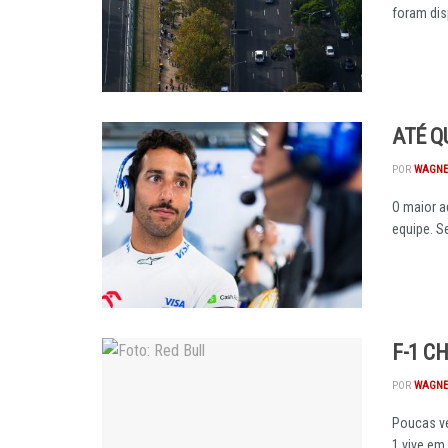
foram disp
ATÉ Q
POR
WAGNE
O maior a
equipe. Se
F-1 C
POR
WAGNE
Poucas ve
1 vive em 