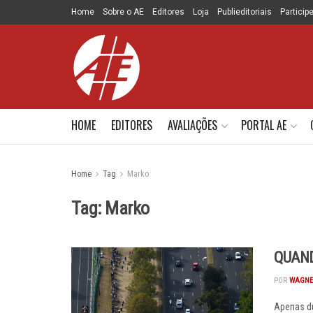
Home
Sobre o AE
Editores
Loja
Publieditoriais
Particip
HOME
EDITORES
AVALIAÇÕES
PORTAL AE
Home
Tag
Marko
Tag:
Marko
QUAND
POR
WAGNE
Apenas du