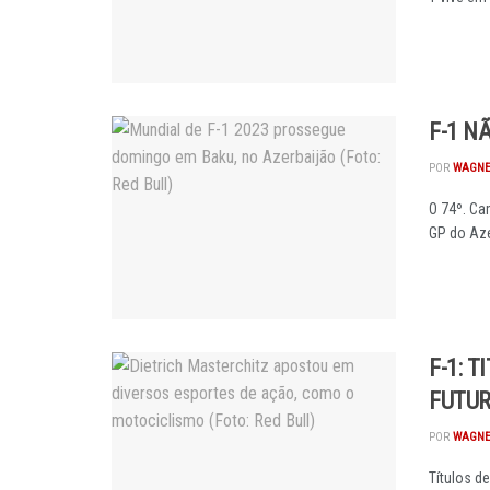
F-1 N
POR
WAGNE
O 74º. Ca
GP do Aze
F-1: 
FUTU
POR
WAGNE
Títulos d