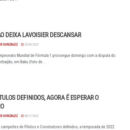
ÃO DEIXA LAVOISIER DESCANSAR
R GONZALEZ
25/04/2023
mpeonato Mundial de Fórmula 1 prossegue domingo com a disputa do
rbaijão, em Baku (foto de ...
TITULOS DEFINIDOS, AGORA É ESPERAR O
RO
R GONZALEZ
08/11/2022
e campeões de Pilotos e Construtores definidos, a temporada de 2022