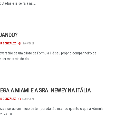
utadas e já se fala na ...
UANDO?
R GONZALEZ
11/06/2024
dversário de um piloto de Fórmula 1 é seu próprio companheiro de
 ser mais rápido do ...
HEGA A MIAMI E A SRA. NEWEY NA ITÁLIA
R GONZALEZ
30/04/2024
zes se viu um início de temporada tão intenso quanto o que a Fórmula
2024. Da ...