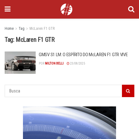
Home
Tag
McLaren F1 GTR
Tag:
McLaren F1 GTR
GMSV S1 LM: O ESPÍRITO DO McLAREN F1 GTR VIVE
POR
MILTON BELLI
23/08/2025