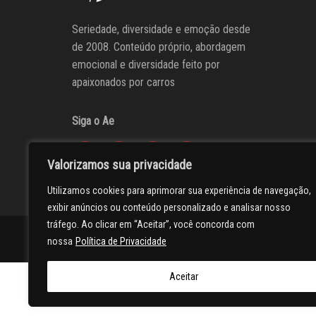
Seriedade, diversidade e emoção desde
de 2008. Conteúdo próprio, abordagem
emocional e diversidade feito por
apaixonados por carros
Siga o Ae
Valorizamos sua privacidade
Utilizamos cookies para aprimorar sua experiência de navegação,
exibir anúncios ou conteúdo personalizado e analisar nosso
tráfego. Ao clicar em “Aceitar”, você concorda com
AUTOentusiastas
Editores
Participe do AE
Anuncie
nossa
Política de Privacidade
Aceitar