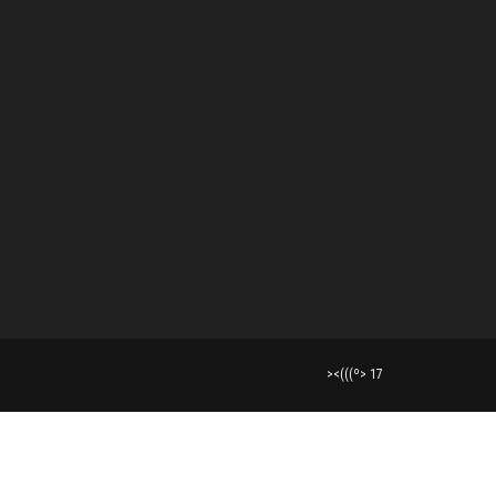
><(((º> 17