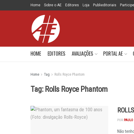
Home
Sobre o AE
Editores
Loja
Publieditoriais
Particip
HOME
EDITORES
AVALIAÇÕES
PORTAL AE
Home
Tag
Rolls Royce Phantom
Tag:
Rolls Royce Phantom
ROLLS
POR
PAULO
Não tenho