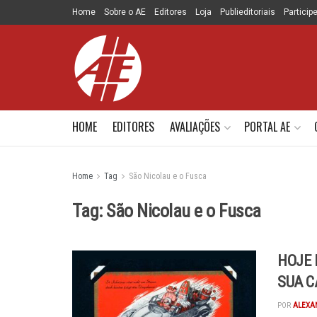
Home
Sobre o AE
Editores
Loja
Publieditoriais
Particip
HOME
EDITORES
AVALIAÇÕES
PORTAL AE
Home
Tag
São Nicolau e o Fusca
Tag:
São Nicolau e o Fusca
HOJE 
SUA C
POR
ALEXA