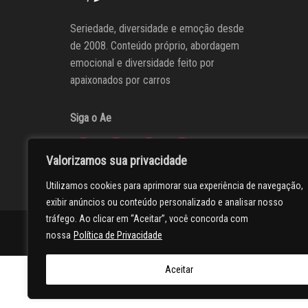
Seriedade, diversidade e emoção desde
de 2008. Conteúdo próprio, abordagem
emocional e diversidade feito por
apaixonados por carros
Siga o Ae
Valorizamos sua privacidade
Utilizamos cookies para aprimorar sua experiência de navegação,
exibir anúncios ou conteúdo personalizado e analisar nosso
tráfego. Ao clicar em “Aceitar”, você concorda com
AUTOentusiastas
Editores
Participe do AE
Anuncie
nossa
Política de Privacidade
Aceitar