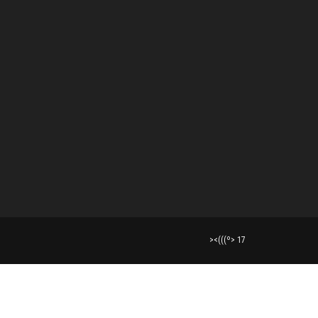
><(((º> 17