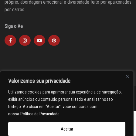
próprio, abordagem emocional e diversidade feito por apaixonados
por carros
Siga o Ae
Valorizamos sua privacidade
Utilizamos cookies para aprimorar sua experiência de navegação,
><(((º> 17
exibir anúncios ou conteúdo personalizado e analisar nosso
tráfego. Ao clicar em “Aceitar”, você concorda com
nossa
Política de Privacidade
Aceitar