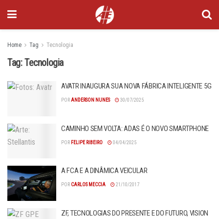
Home
Tag
Tecnologia
Tag:
Tecnologia
AVATR INAUGURA SUA NOVA FÁBRICA INTELIGENTE 5G
POR
ANDERSON NUNES
30/07/2025
CAMINHO SEM VOLTA: ADAS É O NOVO SMARTPHONE
POR
FELIPE RIBEIRO
04/04/2025
A FCA E A DINÂMICA VEICULAR
POR
CARLOS MECCIA
21/10/2017
ZF, TECNOLOGIAS DO PRESENTE E DO FUTURO, VISION