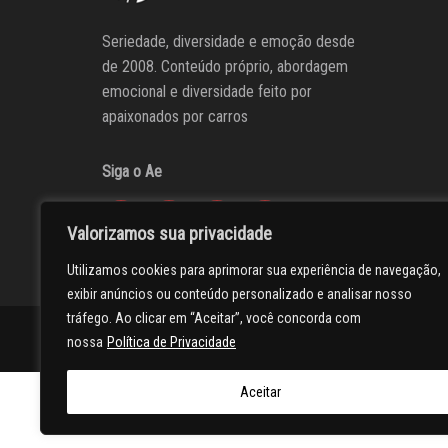
Seriedade, diversidade e emoção desde
de 2008. Conteúdo próprio, abordagem
emocional e diversidade feito por
apaixonados por carros
Siga o Ae
Valorizamos sua privacidade
Utilizamos cookies para aprimorar sua experiência de navegação,
exibir anúncios ou conteúdo personalizado e analisar nosso
tráfego. Ao clicar em “Aceitar”, você concorda com
AUTOentusiastas
Editores
Participe do AE
Anuncie
nossa
Política de Privacidade
Aceitar