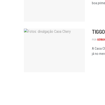
boa prime
TIGGO
POR
GERSON
A Caoa C
já no merc