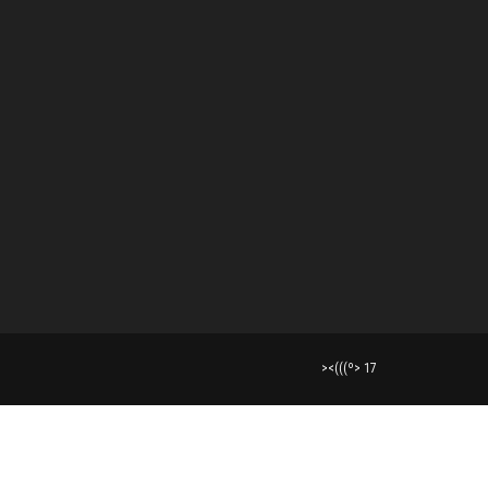
><(((º> 17