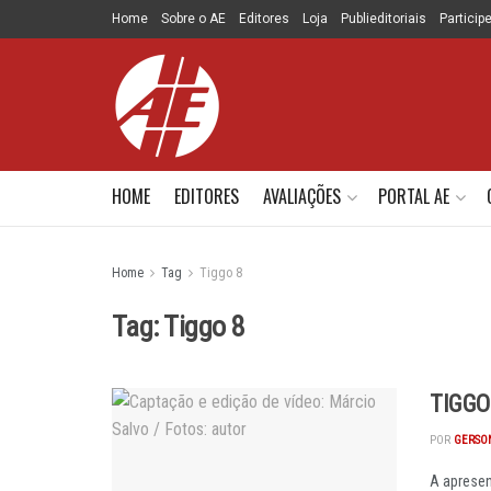
Home
Sobre o AE
Editores
Loja
Publieditoriais
Particip
HOME
EDITORES
AVALIAÇÕES
PORTAL AE
Home
Tag
Tiggo 8
Tag:
Tiggo 8
TIGGO
POR
GERSON
A apresen