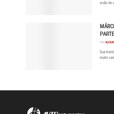
visão de u
MÁRCI
PARTE
POR
ALEXA
Sua histó
muito cari