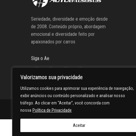
Seriedade, diversidade e emoção desde
de 2008. Conteúdo próprio, abordagem
emocional e diversidade feito por
apaixonados por carros
Siga o Ae
Valorizamos sua privacidade
Utilizamos cookies para aprimorar sua experiência de navegação,
exibir anúncios ou conteúdo personalizado e analisar nosso
tráfego. Ao clicar em “Aceitar”, você concorda com
AUTOentusiastas
Editores
Participe do AE
Anuncie
nossa
Política de Privacidade
Aceitar