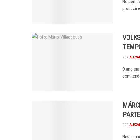
No começo
produzir 
VOLKS
TEMP
POR
ALEXA
O ano era
com tendê
MÁRCI
PARTE
POR
ALEXA
Nessa par