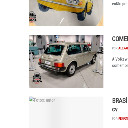
então pres
COMEM
POR
ALEXA
A Volkswa
comemoraç
BRASÍ
cv
POR
RENAT