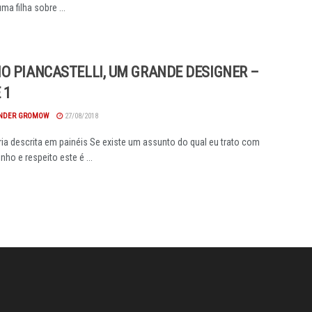
ma filha sobre ...
O PIANCASTELLI, UM GRANDE DESIGNER –
 1
NDER GROMOW
27/08/2018
ria descrita em painéis Se existe um assunto do qual eu trato com
nho e respeito este é ...