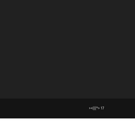
><(((º> 17