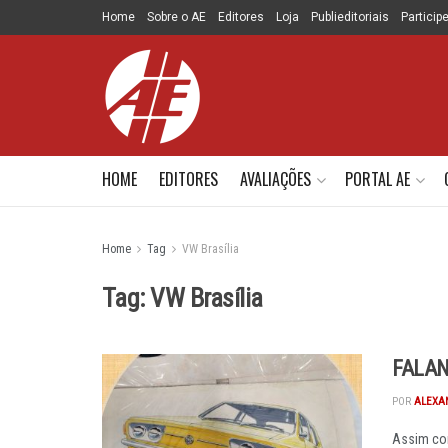
Home
Sobre o AE
Editores
Loja
Publieditoriais
Particip
HOME
EDITORES
AVALIAÇÕES
PORTAL AE
Home
Tag
VW Brasília
Tag:
VW Brasília
FALAN
POR
ALEXA
Assim com