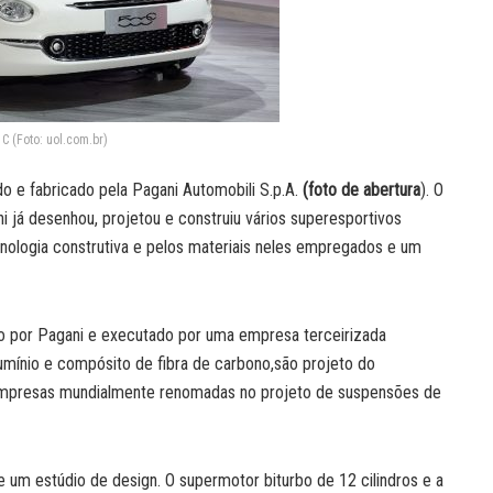
 C (Foto: uol.com.br)
o e fabricado pela Pagani Automobili S.p.A.
(foto de abertura
). O
ani já desenhou, projetou e construiu vários superesportivos
ologia construtiva e pelos materiais neles empregados e um
o por Pagani e executado por uma empresa terceirizada
umínio e compósito de fibra de carbono,são projeto do
r empresas mundialmente renomadas no projeto de suspensões de
de um estúdio de design. O supermotor biturbo de 12 cilindros e a