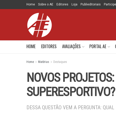
Home
Sobre o AE
Editores
Loja
Publieditoriais
Particip
HOME
EDITORES
AVALIAÇÕES
PORTAL AE
Home
Matérias
Destaques
NOVOS PROJETOS:
SUPERESPORTIVO?
DESSA QUESTÃO VEM A PERGUNTA: QUAL 