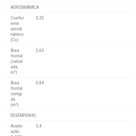
AERODINÂMICA
Coefici
0,32
ente
aerodi
nâmico
(Cx)
Área
2,65
frontal
(calcul
ada,
m²)
Área
0.84
frontal
corrigi
da
(m²)
DESEMPENHO
Aceler
5,4
ação