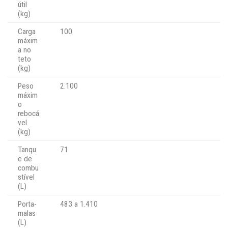
útil
(kg)
Carga
100
máxim
a no
teto
(kg)
Peso
2.100
máxim
o
rebocá
vel
(kg)
Tanqu
71
e de
combu
stível
(L)
Porta-
483 a 1.410
malas
(L)