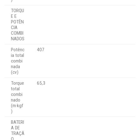
TORQU
E E
POTÊN
CIA
COMBI
NADOS
Potênc
407
ia total
combi
nada
(cv)
Torque
65,3
total
combi
nado
(m·kgf
)
BATERI
A DE
TRAÇÃ
O