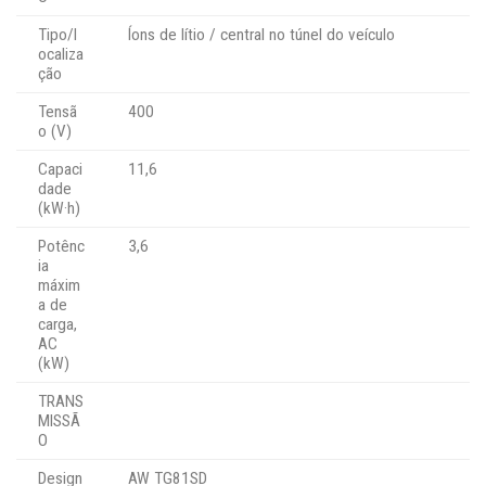
Tipo/l
Íons de lítio / central no túnel do veículo
ocaliza
ção
Tensã
400
o (V)
Capaci
11,6
dade
(kW·h)
Potênc
3,6
ia
máxim
a de
carga,
AC
(kW)
TRANS
MISSÃ
O
Design
AW TG81SD