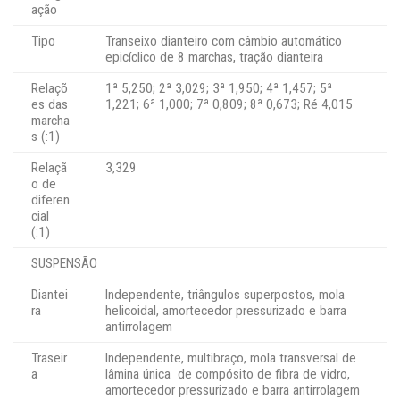
ação
Tipo
Transeixo dianteiro com câmbio automático
epicíclico de 8 marchas, tração dianteira
Relaçõ
1ª 5,250; 2ª 3,029; 3ª 1,950; 4ª 1,457; 5ª
es das
1,221; 6ª 1,000; 7ª 0,809; 8ª 0,673; Ré 4,015
marcha
s (:1)
Relaçã
3,329
o de
diferen
cial
(:1)
SUSPENSÃO
Diantei
Independente, triângulos superpostos, mola
ra
helicoidal, amortecedor pressurizado e barra
antirrolagem
Traseir
Independente, multibraço, mola transversal de
a
lâmina única de compósito de fibra de vidro,
amortecedor pressurizado e barra antirrolagem