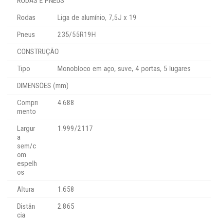
RODAS E PNEUS
Rodas
Liga de alumínio, 7,5J x 19
Pneus
235/55R19H
CONSTRUÇÃO
Tipo
Monobloco em aço, suve, 4 portas, 5 lugares
DIMENSÕES (mm)
Compri
4.688
mento
Largur
1.999/2117
a
sem/c
om
espelh
os
Altura
1.658
Distân
2.865
cia