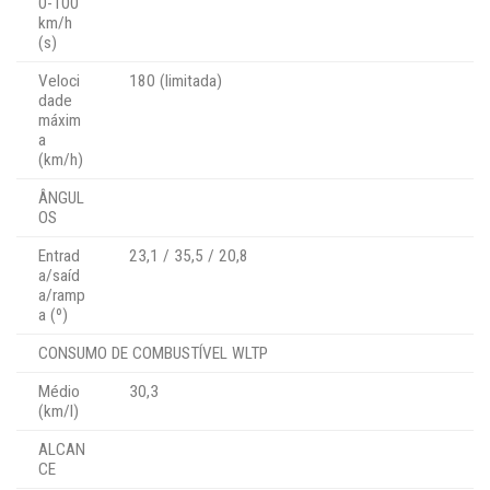
0-100
km/h
(s)
Veloci
180 (limitada)
dade
máxim
a
(km/h)
ÂNGUL
OS
Entrad
23,1 / 35,5 / 20,8
a/saíd
a/ramp
a (º)
CONSUMO DE COMBUSTÍVEL WLTP
Médio
30,3
(km/l)
ALCAN
CE