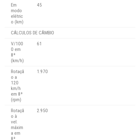
Em
45
modo
elétric
o (km)
CÁLCULOS DE CÂMBIO
V/100
61
0 em
8ª
(km/h)
Rotaçã
1.970
o a
120
km/h
em 8ª
(rpm)
Rotaçã
2.950
o à
vel.
máxim
a em
8ª