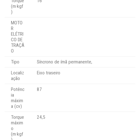
Torque
16
(m·kgf
)
MOTO
R
ELÉTRI
CO DE
TRAÇÃ
O
Tipo
Síncrono de ímã permanente,
Localiz
Eixo traseiro
ação
Potênc
87
ia
máxim
a (cv)
Torque
24,5
máxim
o
(m·kgf
)