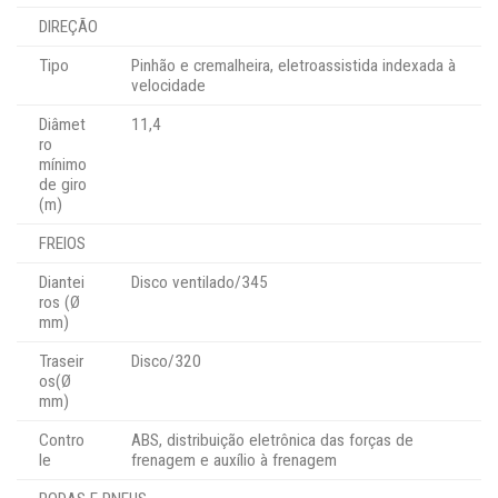
DIREÇÃO
Tipo
Pinhão e cremalheira, eletroassistida indexada à
velocidade
Diâmet
11,4
ro
mínimo
de giro
(m)
FREIOS
Diantei
Disco ventilado/345
ros (Ø
mm)
Traseir
Disco/320
os(Ø
mm)
Contro
ABS, distribuição eletrônica das forças de
le
frenagem e auxílio à frenagem