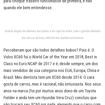
para-choque traseiro funcionasse de primeira, e não
quando ele bem entendesse.
Grande ângulo de abertura das portas e do capô do motor; note o grande diâmetro
dos discos de freio, 345/320 mm dianteiros/traseiros
Perceberam que são todos detalhes bobos? Pois é. O
Volvo XC60 foi o World Car of the Year em 2018, Best in
Class no Euro NCAP de 2017 e é, desde sempre, um dos
mais vendidos de sua categoria nos EUA, Europa, China e
Brasil. Meu dentista tem um XC60 desde 2014. O cara
gosta de carros, mas é racional, não entusiasta. Nos seus
anos na marca (foi por muitos anos dono de um Toyota
Fielder e anda tem um Hyundai Vera Cruz) concluiu que
não trocará seu XC60 por nada, alegando que o carro com