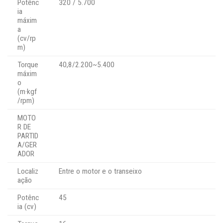
Potênc
320 / 5.700
ia
máxim
a
(cv/rp
m)
Torque
40,8/2.200~5.400
máxim
o
(m·kgf
/rpm)
MOTO
R DE
PARTID
A/GER
ADOR
Localiz
Entre o motor e o transeixo
ação
Potênc
45
ia (cv)