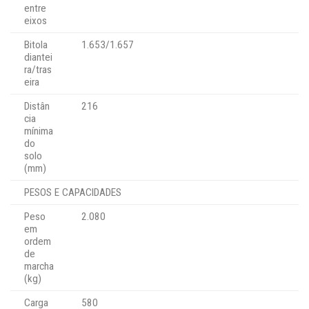
entre
eixos
Bitola
1.653/1.657
diantei
ra/tras
eira
Distân
216
cia
mínima
do
solo
(mm)
PESOS E CAPACIDADES
Peso
2.080
em
ordem
de
marcha
(kg)
Carga
580