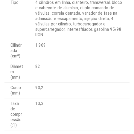
Tipo
4 cilindros em linha, dianteiro, transversal, bloco
e cabeçote de alumínio, duplo comando de
válvulas, correia dentada, variador de fase na
admissão e escapamento, injeção direta, 4
válvulas por cilindro, turbocarregador e
supercarregador, interresfriador, gasolina 95/98
RON
Cilindr
1.969
ada
(cm³)
Diâmet
82
ro
(mm)
Curso
93,2
(mm)
Taxa
10,3
de
compr
essão
(:1)