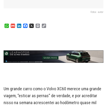
Fotos: autor
W
G
L
F
X
P
C
h
m
i
a
r
o
a
a
n
c
i
p
t
i
k
e
n
y
s
l
e
b
t
L
A
d
o
i
p
I
o
n
p
n
k
k
Um grande carro como o Volvo XC60 merece uma grande
viagem, “esticar as pernas” de verdade, e por acreditar
nisso na semana acrescentei ao hodômetro quase mil