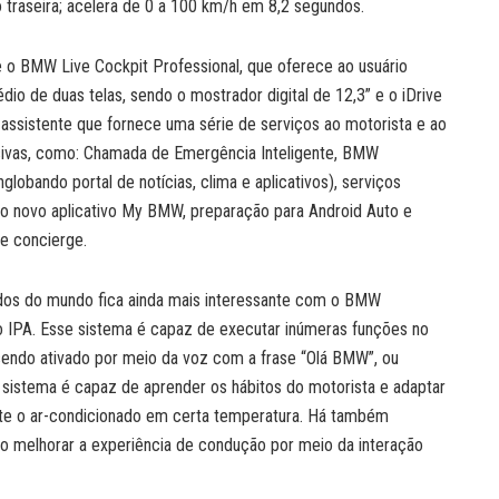
o traseira; acelera de 0 a 100 km/h em 8,2 segundos.
ie o BMW Live Cockpit Professional, que oferece ao usuário
o de duas telas, sendo o mostrador digital de 12,3” e o iDrive
assistente que fornece uma série de serviços ao motorista e ao
lusivas, como: Chamada de Emergência Inteligente, BMW
lobando portal de notícias, clima e aplicativos), serviços
do novo aplicativo My BMW, preparação para Android Auto e
 e concierge.
ados do mundo fica ainda mais interessante com o BMW
o IPA. Esse sistema é capaz de executar inúmeras funções no
sendo ativado por meio da voz com a frase “Olá BMW”, ou
o sistema é capaz de aprender os hábitos do motorista e adaptar
nte o ar-condicionado em certa temperatura. Há também
ndo melhorar a experiência de condução por meio da interação