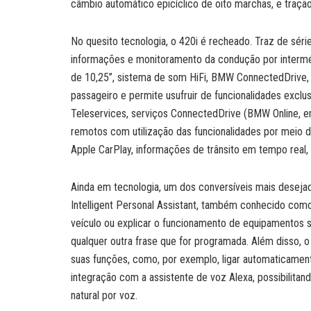
câmbio automático epicíclico de oito marchas, e traçã
No quesito tecnologia, o 420i é recheado. Traz de sér
informações e monitoramento da condução por intermédi
de 10,25”, sistema de som HiFi, BMW ConnectedDrive, 
passageiro e permite usufruir de funcionalidades exc
Teleservices, serviços ConnectedDrive (BMW Online, eng
remotos com utilização das funcionalidades por meio 
Apple CarPlay, informações de trânsito em tempo real,
Ainda em tecnologia, um dos conversíveis mais desej
Intelligent Personal Assistant, também conhecido com
veículo ou explicar o funcionamento de equipamentos 
qualquer outra frase que for programada. Além disso, 
suas funções, como, por exemplo, ligar automaticame
integração com a assistente de voz Alexa, possibilita
natural por voz.