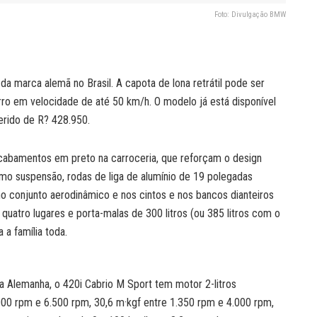
Foto: Divulgação BMW
 marca alemã no Brasil. A capota de lona retrátil pode ser
ro em velocidade de até 50 km/h. O modelo já está disponível
rido de R? 428.950.
cabamentos em preto na carroceria, que reforçam o design
mo suspensão, rodas de liga de alumínio de 19 polegadas
no conjunto aerodinâmico e nos cintos e nos bancos dianteiros
uatro lugares e porta-malas de 300 litros (ou 385 litros com o
 a família toda.
 Alemanha, o 420i Cabrio M Sport tem motor 2-litros
000 rpm e 6.500 rpm, 30,6 m·kgf entre 1.350 rpm e 4.000 rpm,