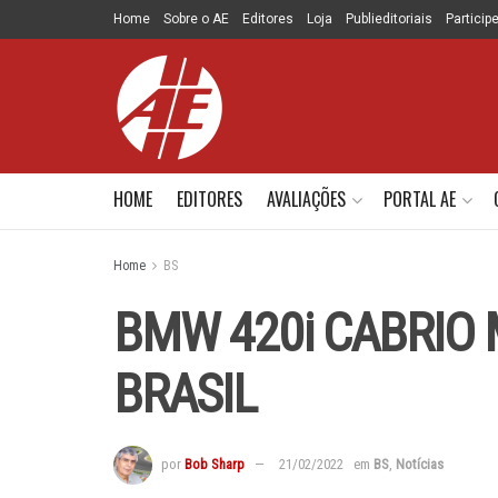
Home
Sobre o AE
Editores
Loja
Publieditoriais
Particip
HOME
EDITORES
AVALIAÇÕES
PORTAL AE
Home
BS
BMW 420i CABRIO
BRASIL
por
Bob Sharp
21/02/2022
em
BS
,
Notícias