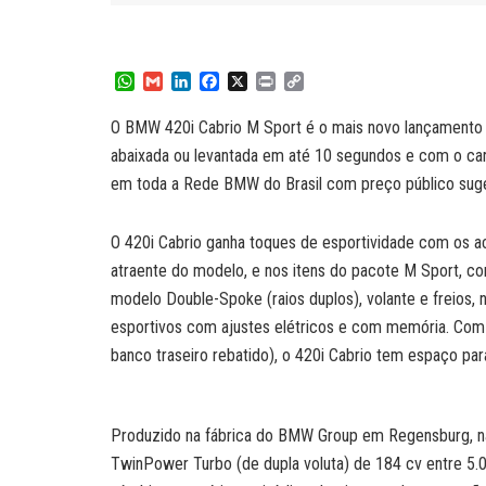
W
G
L
F
X
P
C
h
m
i
a
r
o
a
a
n
c
i
p
O BMW 420i Cabrio M Sport é o mais novo lançamento da
t
i
k
e
n
y
abaixada ou levantada em até 10 segundos e com o car
s
l
e
b
t
L
A
d
o
i
em toda a Rede BMW do Brasil com preço público suge
p
I
o
n
p
n
k
k
O 420i Cabrio ganha toques de esportividade com os a
atraente do modelo, e nos itens do pacote M Sport, co
modelo Double-Spoke (raios duplos), volante e freios, 
esportivos com ajustes elétricos e com memória. Com q
banco traseiro rebatido), o 420i Cabrio tem espaço para
Produzido na fábrica do BMW Group em Regensburg, na
TwinPower Turbo (de dupla voluta) de 184 cv entre 5.