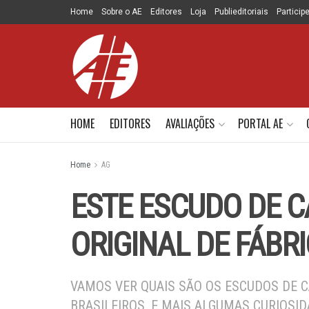
Home
Sobre o AE
Editores
Loja
Publieditoriais
Particip
HOME
EDITORES
AVALIAÇÕES
PORTAL AE
Home
AG
ESTE ESCUDO DE C
ORIGINAL DE FÁBR
VAMOS VER QUAIS SÃO OS ESCUDOS DE C
BRASILEIROS, E MAIS ALGUMAS CURIOSI