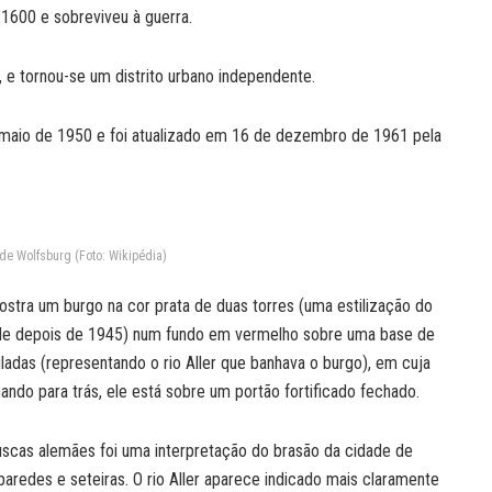
 1600 e sobreviveu à guerra.
, e tornou-se um distrito urbano independente.
 maio de 1950 e foi atualizado em 16 de dezembro de 1961 pela
de Wolfsburg (Foto: Wikipédia)
ostra um burgo na cor prata de duas torres (uma estilização do
ade depois de 1945) num fundo em vermelho sobre uma base de
adas (representando o rio Aller que banhava o burgo), em cuja
ando para trás, ele está sobre um portão fortificado fechado.
cas alemães foi uma interpretação do brasão da cidade de
redes e seteiras. O rio Aller aparece indicado mais claramente