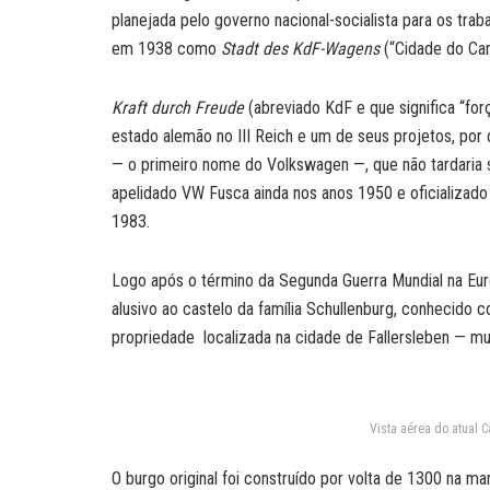
planejada pelo governo nacional-socialista para os trab
em 1938 como
Stadt des KdF-Wagens
(“Cidade do Carr
Kraft durch Freude
(abreviado KdF e que significa “forç
estado alemão no III Reich e um de seus projetos, por
— o primeiro nome do Volkswagen —, que não tardaria
apelidado VW Fusca ainda nos anos 1950 e oficializa
1983.
Logo após o término da Segunda Guerra Mundial na Eur
alusivo ao castelo da família Schullenburg, conhecido c
propriedade localizada na cidade de Fallersleben — mu
Vista aérea do atual C
O burgo original foi construído por volta de 1300 na ma