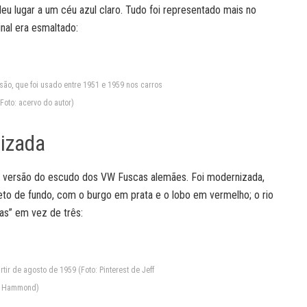
eu lugar a um céu azul claro. Tudo foi representado mais no
inal era esmaltado:
são, que foi usado entre 1951 e 1959 nos carros
Foto: acervo do autor)
izada
a versão do escudo dos VW Fuscas alemães. Foi modernizada,
eto de fundo, com o burgo em prata e o lobo em vermelho; o rio
as” em vez de três:
ir de agosto de 1959 (Foto: Pinterest de Jeff
Hammond)