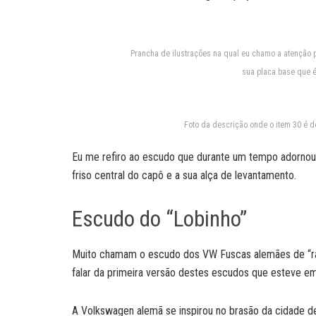
Prancha de ilustrações na qual eu chamo a atenção 
sua placa base que é 
Foto da descrição onde o item 30 é d
Eu me refiro ao escudo que durante um tempo adornou 
friso central do capô e a sua alça de levantamento.
Escudo do “Lobinho”
Muito chamam o escudo dos VW Fuscas alemães de “rap
falar da primeira versão destes escudos que esteve em
A Volkswagen alemã se inspirou no brasão da cidade de