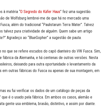
s à matéria “
O Segredo do Käfer Haus
” fez uma sugestão.
asão de Wolfsburg lembrei-me de que há no mercado uma
usca, além do tradicional “Paulistarum Terra Mater”. Talvez
ros talvez pura criatividade de alguém. Quem sabe um artigo
te?” Agradeço ao “BlueGopher” a sugestão de pauta.
ge no que se refere escudos do capô dianteiro do VW Fusca. Sim,
e fábrica da Alemanha, e há centenas de outras versões. Nesta
ileiros, deixando para outra oportunidade o levantamento da
s em outras fábricas do Fusca ou apenas de sua montagem, em
 mas eu fui verificar os dados de um catálogo de peças da
” que é o usado pela fábrica. Em ambos os casos, alemão e
ta gente usa emblema, brasão, distintivo, e assim por diante.