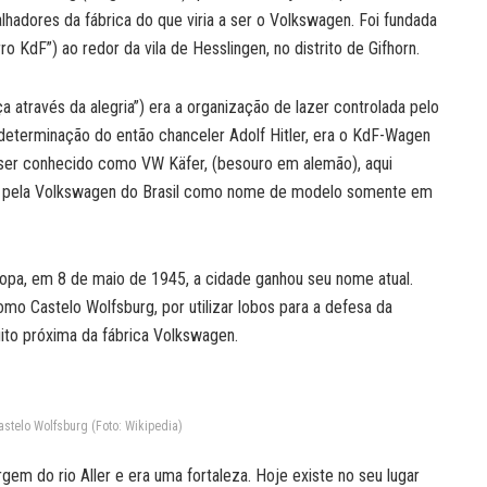
alhadores da fábrica do que viria a ser o Volkswagen. Foi fundada
o KdF”) ao redor da vila de Hesslingen, no distrito de Gifhorn.
a através da alegria”) era a organização de lazer controlada pelo
 determinação do então chanceler Adolf Hitler, era o KdF-Wagen
 ser conhecido como VW Käfer, (besouro em alemão), aqui
do pela Volkswagen do Brasil como nome de modelo somente em
opa, em 8 de maio de 1945, a cidade ganhou seu nome atual.
omo Castelo Wolfsburg, por utilizar lobos para a defesa da
ito próxima da fábrica Volkswagen.
astelo Wolfsburg (Foto: Wikipedia)
rgem do rio Aller e era uma fortaleza. Hoje existe no seu lugar