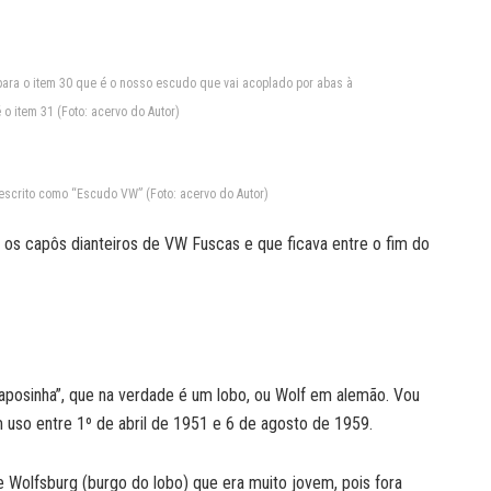
para o item 30 que é o nosso escudo que vai acoplado por abas à
o item 31 (Foto: acervo do Autor)
escrito como “Escudo VW” (Foto: acervo do Autor)
os capôs dianteiros de VW Fuscas e que ficava entre o fim do
osinha”, que na verdade é um lobo, ou Wolf em alemão. Vou
 uso entre 1º de abril de 1951 e 6 de agosto de 1959.
 Wolfsburg (burgo do lobo) que era muito jovem, pois fora