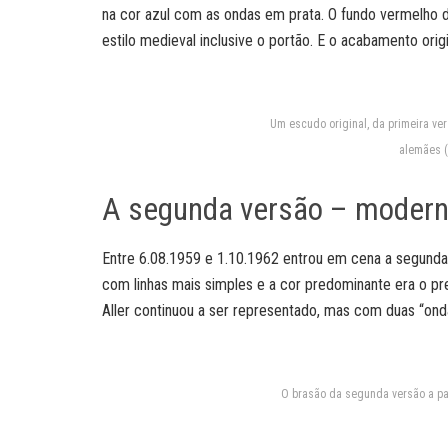
na cor azul com as ondas em prata. O fundo vermelho d
estilo medieval inclusive o portão. E o acabamento orig
Um escudo original, da primeira ver
alemães (
A segunda versão – modern
Entre 6.08.1959 e 1.10.1962 entrou em cena a segund
com linhas mais simples e a cor predominante era o pr
Aller continuou a ser representado, mas com duas “ond
O brasão da segunda versão a part