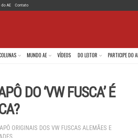
e do AE
Contato
COLUNAS
MUNDO AE
VÍDEOS
DO LEITOR
PARTICIPE DO A
APÔ DO ‘VW FUSCA’ É
ICA?
APÔ ORIGINAIS DOS VW FUSCAS ALEMÃES E
DADES