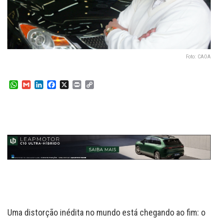
Foto: CAOA
W
G
L
F
X
P
C
h
m
i
a
r
o
a
a
n
c
i
p
t
i
k
e
n
y
s
l
e
b
t
L
A
d
o
i
p
I
o
n
p
n
k
k
Uma distorção inédita no mundo está chegando ao fim: o