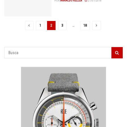
POR
ARNALDO KELLER
21/07/2018
1
2
3
…
18