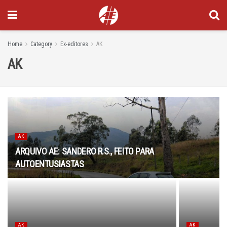
Home
Category
Ex-editores
AK
AK
AK
ARQUIVO AE: SANDERO R.S., FEITO PARA
AUTOENTUSIASTAS
AK
AK