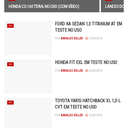
HONDA CG 160 TITAN, NO USO (COM VÍDEO)
LANCES DO F
FORD KA SEDAN 1,5 TITANIUM AT EM
AK
TESTE NO USO
POR
ARNALDO KELLER
27/09/2018
HONDA FIT EXL EM TESTE NO USO
AK
POR
ARNALDO KELLER
22/09/2018
TOYOTA YARIS HATCHBACK XL 1,3-L
AK
CVT EM TESTE NO USO
POR
ARNALDO KELLER
12/09/2018