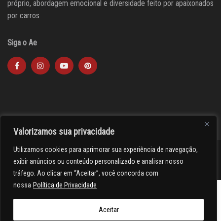
próprio, abordagem emocional e diversidade feito por apaixonados
por carros
Siga o Ae
Valorizamos sua privacidade
Utilizamos cookies para aprimorar sua experiência de navegação,
><(((º> 17
exibir anúncios ou conteúdo personalizado e analisar nosso
tráfego. Ao clicar em “Aceitar”, você concorda com
nossa
Política de Privacidade
Aceitar