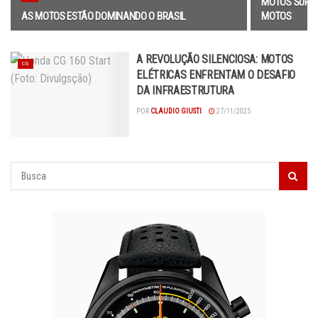
MOTOS SUPER
AS MOTOS ESTÃO DOMINANDO O BRASIL
MOTOS
A REVOLUÇÃO SILENCIOSA: MOTOS
CG
ELÉTRICAS ENFRENTAM O DESAFIO
DA INFRAESTRUTURA
POR
CLAUDIO GIUSTI
27/11/2025