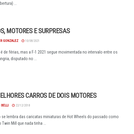
ertura) ...
S, MOTORES E SURPRESAS
R GONZALEZ
10/08/2021
 é de férias, mas a F-1 2021 segue movimentada no intervalo entre os
gria, disputado no ...
ELHORES CARROS DE DOIS MOTORES
 BELLI
22/12/2018
se lembra das caricatas miniaturas de Hot Wheels do passado como
 Twin Mill que nada tinha ...