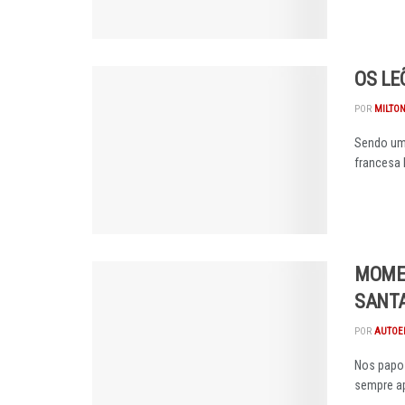
OS LE
POR
MILTON
Sendo um 
francesa 
MOMEN
SANTA
POR
AUTOE
Nos papos
sempre ap