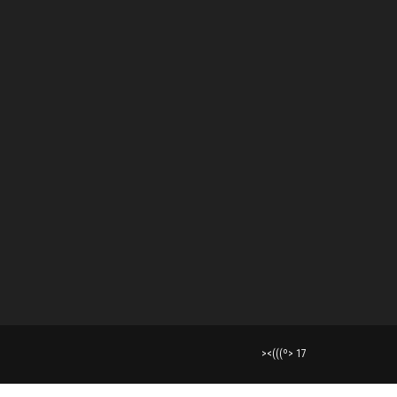
><(((º> 17