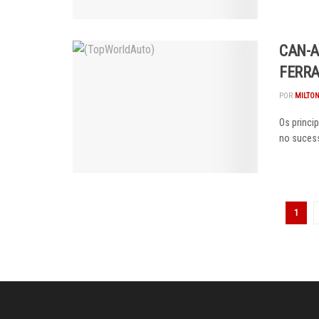
CAN-A
FERRA
POR
MILTON
Os princi
no sucess
1