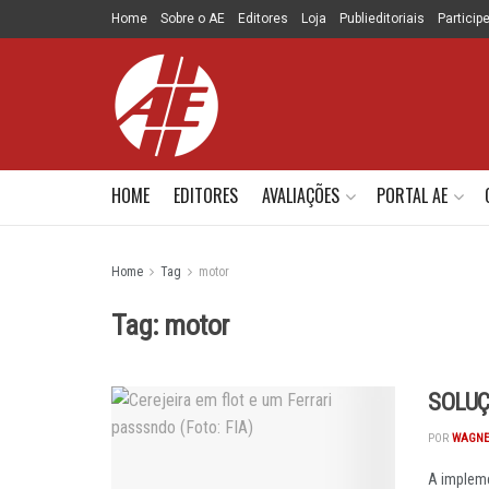
Home
Sobre o AE
Editores
Loja
Publieditoriais
Particip
HOME
EDITORES
AVALIAÇÕES
PORTAL AE
Home
Tag
motor
Tag:
motor
SOLUÇ
POR
WAGNE
A impleme