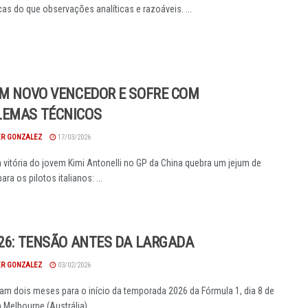
cas do que observações analíticas e razoáveis. ...
EM NOVO VENCEDOR E SOFRE COM
LEMAS TÉCNICOS
R GONZALEZ
17/03/2026
a vitória do jovem Kimi Antonelli no GP da China quebra um jejum de
ra os pilotos italianos: ...
026: TENSÃO ANTES DA LARGADA
R GONZALEZ
03/02/2026
tam dois meses para o início da temporada 2026 da Fórmula 1, dia 8 de
Melbourne (Austrália) ...