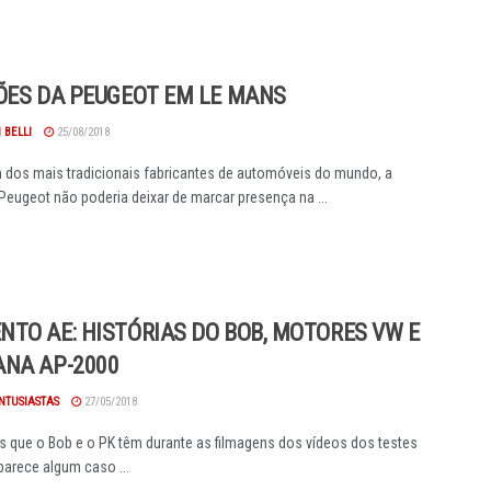
ÕES DA PEUGEOT EM LE MANS
 BELLI
25/08/2018
dos mais tradicionais fabricantes de automóveis do mundo, a
Peugeot não poderia deixar de marcar presença na ...
TO AE: HISTÓRIAS DO BOB, MOTORES VW E
NA AP-2000
NTUSIASTAS
27/05/2018
 que o Bob e o PK têm durante as filmagens dos vídeos dos testes
arece algum caso ...