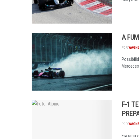
A FUM
POR
WAGNE
Possibili
Mercedes 
F-1 T
PREP
POR
WAGNE
Era uma v