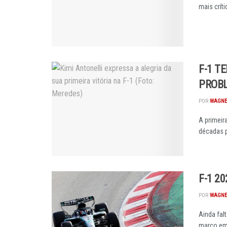
mais críti
F-1 T
PROB
POR
WAGNE
A primeir
décadas pa
F-1 2
POR
WAGNE
Ainda fal
março em 