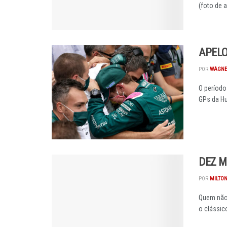
(foto de ab
APELO
POR
WAGNE
O período
GPs da Hun
DEZ M
POR
MILTON
Quem não 
o clássico