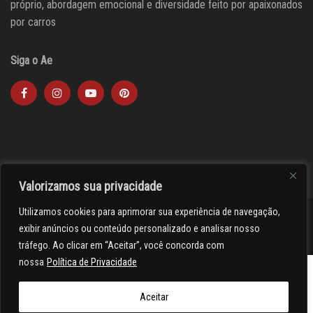
próprio, abordagem emocional e diversidade feito por apaixonados
por carros
Siga o Ae
Valorizamos sua privacidade
Utilizamos cookies para aprimorar sua experiência de navegação,
><(((º> 17
exibir anúncios ou conteúdo personalizado e analisar nosso
tráfego. Ao clicar em “Aceitar”, você concorda com
nossa
Política de Privacidade
Aceitar