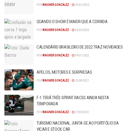
POR
WAGNER GONZALEZ
29/01/2025
QUANDO O SHOW É MAIOR QUE A CORRIDA
POR
WAGNER GONZALEZ
04/04/2023
CALENDÁRIO BRASILEIRO DE 2022 TRAZ NOVIDADES
POR
WAGNER GONZALEZ
04/01/2022
APELOS, MOTORES E SURPRESAS
POR
WAGNER GONZALEZ
10/08/2021
F-1 TERÁ TRÊS SPRINT RACES AINDA NESTA
TEMPORADA
POR
WAGNER GONZALEZ
27/04/2021
TURISMO NACIONAL JUNTA-SE AO PORTFÓLIO DA
VICAR E STOCK CAR