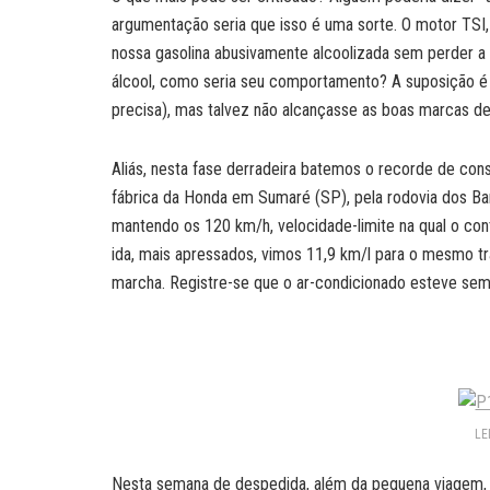
argumentação seria que isso é uma sorte. O motor TSI, 
nossa gasolina abusivamente alcoolizada sem perder 
álcool, como seria seu comportamento? A suposição é 
precisa), mas talvez não alcançasse as boas marcas d
Aliás, nesta fase derradeira batemos o recorde de con
fábrica da Honda em Sumaré (SP), pela rodovia dos Ban
mantendo os 120 km/h, velocidade-limite na qual o co
ida, mais apressados, vimos 11,9 km/l para o mesmo t
marcha. Registre-se que o ar-condicionado esteve semp
LE
Nesta semana de despedida, além da pequena viagem, 