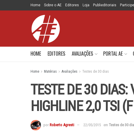
Home
Sobre o AE
Editores
Loja
Publieditoriais
Particip
HOME
EDITORES
AVALIAÇÕES
PORTAL AE
Home
Matérias
Avaliações
Testes de 30 dias
TESTE DE 30 DIAS
HIGHLINE 2,0 TSI (
por
Roberto Agresti
22/05/2015
em
Testes de 30 di