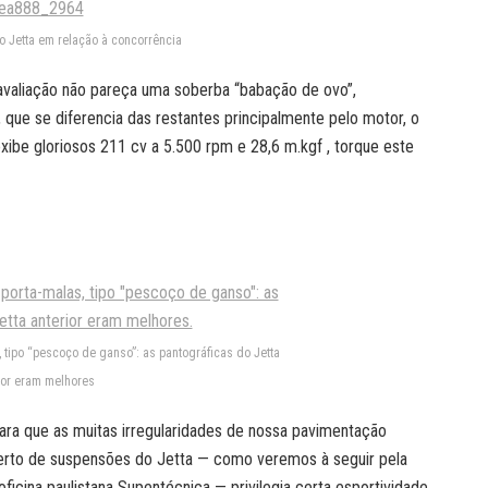
do Jetta em relação à concorrência
 avaliação não pareça uma soberba “babação de ovo”,
que se diferencia das restantes principalmente pelo motor, o
ibe gloriosos 211 cv a 5.500 rpm e 28,6 m.kgf , torque este
 tipo “pescoço de ganso”: as pantográficas do Jetta
ior eram melhores
ara que as muitas irregularidades de nossa pavimentação
erto de suspensões do Jetta — como veremos à seguir pela
oficina paulistana Supentécnica — privilegia certa esportividade.