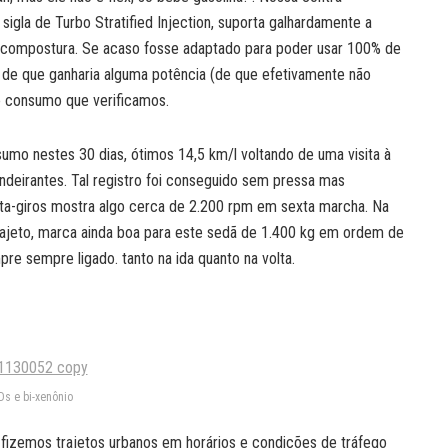
sigla de Turbo Stratified Injection, suporta galhardamente a
a compostura. Se acaso fosse adaptado para poder usar 100% de
de que ganharia alguma potência (de que efetivamente não
e consumo que verificamos.
sumo nestes 30 dias, ótimos 14,5 km/l voltando de uma visita à
deirantes. Tal registro foi conseguido sem pressa mas
nta-giros mostra algo cerca de 2.200 rpm em sexta marcha. Na
rajeto, marca ainda boa para este sedã de 1.400 kg em ordem de
re sempre ligado. tanto na ida quanto na volta.
Ds e bi-xenônio
fizemos trajetos urbanos em horários e condições de tráfego