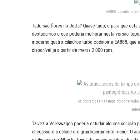
EA888: o ponto forte 
Tudo são flores no Jetta? Quase tudo, e para que esta
destacamos o que poderia melhorar nesta versão-topo, 
moderno quatro-cilindros turbo codinome EA888, que ex
disponível já a partir de meras 2.000 rpm.
As dobradiças da tampa do porta-malas,
anter
Talvez a Volkswagen poderia estudar alguma solução p
chegassem à cabine em grau ligeiramente menor. O ac
explicação de Alberto Trivellato, nosso colaborador da 