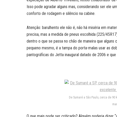
Isso pode agradar alguns mas, considerando ser ele um
conforto de rodagem e silêncio na cabine.
Atenção: barulhento ele não é, não há miséria em mat
precisa, mas a medida de pneus escolhida (225/45R17)
dentro o que se passa no chão de maneira que alguns 
pequeno mesmo, é a tampa do porta-malas usar as dobr
pantográficas do Jetta inaugural datado de 2006 e que 
De Sumaré a São Paulo, cerca de 90 
mar
O que mais pode ser criticado? Alguém poderia dizer “a