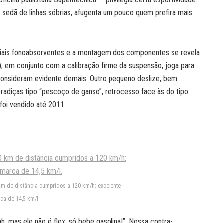
 sedã de linhas sóbrias, afugenta um pouco quem prefira mais
eriais fonoabsorventes e a montagem dos componentes se revela
, em conjunto com a calibração firme da suspensão, joga para
consideram evidente demais. Outro pequeno deslize, bem
adiças tipo “pescoço de ganso”, retrocesso face às do tipo
foi vendido até 2011.
km de distância cumpridos a 120 km/h: excelente
ca de 14,5 km/l
h, mas ele não é flex, só bebe gasolina!”. Nossa contra-