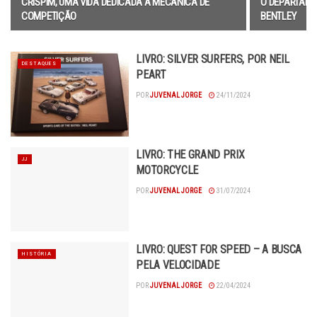
CRISPIM, UMA VIDA DEDICADA À MECÂNICA DE
O DEPARTAME
COMPETIÇÃO
BENTLEY
LIVRO: SILVER SURFERS, POR NEIL
DESTAQUES
PEART
POR
JUVENAL JORGE
24/11/2024
LIVRO: THE GRAND PRIX
JJ
MOTORCYCLE
POR
JUVENAL JORGE
31/07/2024
LIVRO: QUEST FOR SPEED – A BUSCA
HISTÓRIA
PELA VELOCIDADE
POR
JUVENAL JORGE
22/04/2024