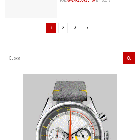
POR
JUVENAL JORGE
28/12/2018
1
2
3