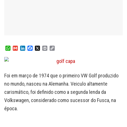
W
G
L
F
X
P
C
h
m
i
a
r
o
a
a
n
c
i
p
t
i
k
e
n
y
s
l
e
b
t
L
A
d
o
i
Foi em março de 1974 que o primeiro VW Golf produzido
p
I
o
n
no mundo, nasceu na Alemanha. Veiculo altamente
p
n
k
k
carismático, foi definido como a segunda lenda da
Volkswagen, considerado como sucessor do Fusca, na
época.