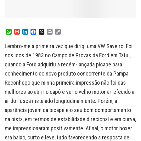
W
G
L
F
X
P
C
h
m
i
a
r
o
a
a
n
c
i
p
Lembro-me a primeira vez que dirigi uma VW Saveiro. Foi
t
i
k
e
n
y
s
l
e
b
t
L
nos idos de 1983 no Campo de Provas da Ford em Tatuí,
A
d
o
i
quando a Ford adquiriu a recém-lançada picape para
p
I
o
n
p
n
k
k
conhecimento do novo produto concorrente da Pampa.
Reconheço que minha primeira impressão não foi das
melhores ao abrir o capô e ver o velho motor arrefecido a
ar do Fusca instalado longitudinalmente. Porém, a
aparência jovem da picape e o seu bom comportamento
na pista, em termos de estabilidade direcional e em curva,
me impressionaram positivamente. Afinal, o motor boxer
era baixo, curto e leve, tudo favorecendo a resposta de