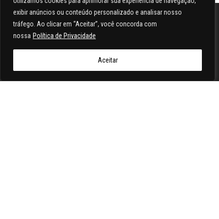
Utilizamos cookies para aprimorar sua experiência de navegação,
exibir anúncios ou conteúdo personalizado e analisar nosso
tráfego. Ao clicar em “Aceitar”, você concorda com
nossa
Política de Privacidade
Aceitar
Seriedade, diversidade e emoção desde de 2008. Conteúdo
próprio, abordagem emocional e diversidade feito por apaixonados
por carros
Siga o Ae