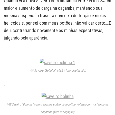
Quando vi a nova Saveiro com distância entre eixos 24 cm
maior e aumento de carga na caçamba, mantendo sua
mesma suspensão traseira com eixo de torção e molas
helicoidais, pensei com meus botões, não vai dar certo….E
deu, contrariando novamente as minhas expectativas,
julgando pela aparência.
VW Saveiro “Bolinha”, Mk 2 ( foto divulgação)
.
VW Saveiro “Bolinha” com o enorme emblema-logotipo Volkswagen na tampa da
caçamba (foto divulgação)