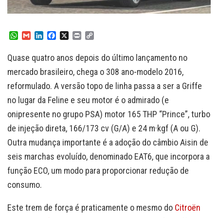
W
G
L
F
X
P
C
h
m
i
a
r
o
a
a
n
c
i
p
Quase quatro anos depois do último lançamento no
t
i
k
e
n
y
s
l
e
b
t
L
mercado brasileiro, chega o 308 ano-modelo 2016,
A
d
o
i
reformulado. A versão topo de linha passa a ser a Griffe
p
I
o
n
p
n
k
k
no lugar da Feline e seu motor é o admirado (e
onipresente no grupo PSA) motor 165 THP “Prince”, turbo
de injeção direta, 166/173 cv (G/A) e 24 m·kgf (A ou G).
Outra mudança importante é a adoção do câmbio Aisin de
seis marchas evoluído, denominado EAT6, que incorpora a
função ECO, um modo para proporcionar redução de
consumo.
Este trem de força é praticamente o mesmo do
Citroën