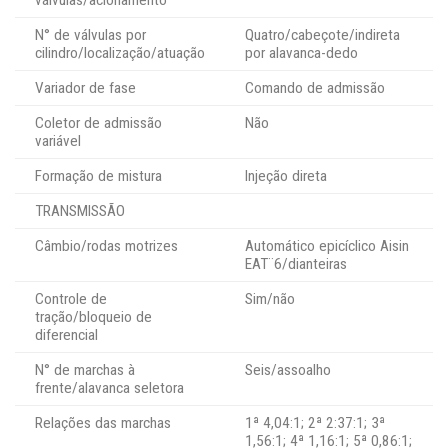
válvulas/acionamento
N° de válvulas por
Quatro/cabeçote/indireta
cilindro/localização/atuação
por alavanca-dedo
Variador de fase
Comando de admissão
Coletor de admissão
Não
variável
Formação de mistura
Injeção direta
TRANSMISSÃO
Câmbio/rodas motrizes
Automático epicíclico Aisin
EAT¨6/dianteiras
Controle de
Sim/não
tração/bloqueio de
diferencial
N° de marchas à
Seis/assoalho
frente/alavanca seletora
Relações das marchas
1ª 4,04:1; 2ª 2:37:1; 3ª
1,56:1; 4ª 1,16:1; 5ª 0,86:1;