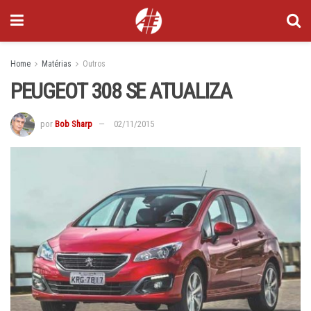
Home
Matérias
Outros
PEUGEOT 308 SE ATUALIZA
por
Bob Sharp
02/11/2015