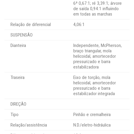
6ª 0,67:1; ré 3,39:1; árvore
de saída 0,94:1 influiindo
em todas as marchas
Relação de diferencial
4,06:1
SUSPENSÃO
Dianteira
Independente, McPherson,
braço triangular, mola
helicoidal, amortecedor
pressurizado e barra
estabilizadora
Traseira
Eixo de torção, mola
helicoidal, amortecedor
pressurizado e barra
estabilizador integrada
DIREÇÃO
Tipo
Pinhão e cremalheira
Relação/assistência
N.D./eletro-hidráulica