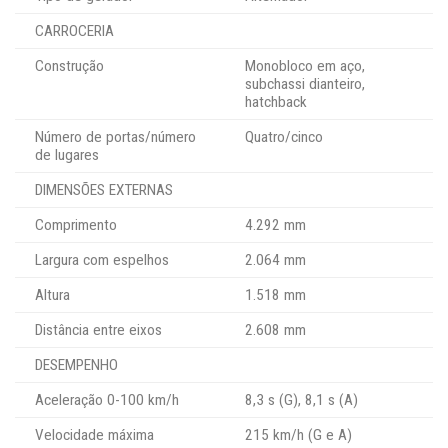
CARROCERIA
Construção
Monobloco em aço,
subchassi dianteiro,
hatchback
Número de portas/número
Quatro/cinco
de lugares
DIMENSÕES EXTERNAS
Comprimento
4.292 mm
Largura com espelhos
2.064 mm
Altura
1.518 mm
Distância entre eixos
2.608 mm
DESEMPENHO
Aceleração 0-100 km/h
8,3 s (G), 8,1 s (A)
Velocidade máxima
215 km/h (G e A)