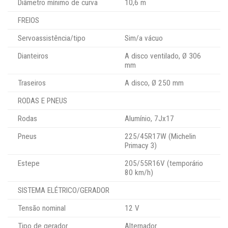
Diâmetro mínimo de curva
10,6 m
FREIOS
Servoassistência/tipo
Sim/a vácuo
Dianteiros
A disco ventilado, Ø 306
mm
Traseiros
A disco, Ø 250 mm
RODAS E PNEUS
Rodas
Alumínio, 7Jx17
Pneus
225/45R17W (Michelin
Primacy 3)
Estepe
205/55R16V (temporário
80 km/h)
SISTEMA ELÉTRICO/GERADOR
Tensão nominal
12 V
Tipo de gerador
Alternador