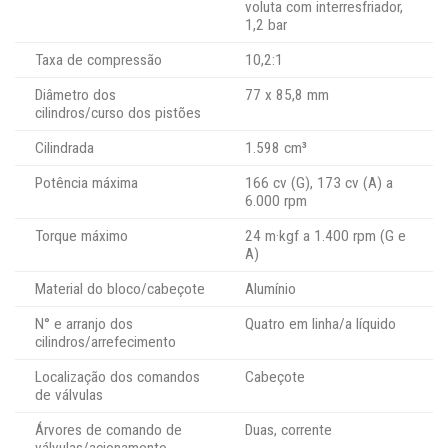
voluta com interresfriador,
1,2 bar
Taxa de compressão
10,2:1
Diâmetro dos
77 x 85,8 mm
cilindros/curso dos pistões
Cilindrada
1.598 cm³
Potência máxima
166 cv (G), 173 cv (A) a
6.000 rpm
Torque máximo
24 m·kgf a 1.400 rpm (G e
A)
Material do bloco/cabeçote
Alumínio
N° e arranjo dos
Quatro em linha/a líquido
cilindros/arrefecimento
Localização dos comandos
Cabeçote
de válvulas
Árvores de comando de
Duas, corrente