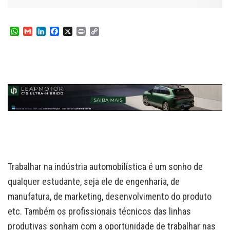
W
G
L
F
X
P
C
h
m
i
a
r
o
a
a
n
c
i
p
t
i
k
e
n
y
s
l
e
b
t
L
A
d
o
i
p
I
o
n
p
n
k
k
Trabalhar na indústria automobilística é um sonho de
qualquer estudante, seja ele de engenharia, de
manufatura, de marketing, desenvolvimento do produto
etc. Também os profissionais técnicos das linhas
produtivas sonham com a oportunidade de trabalhar nas