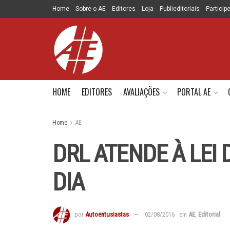
Home
Sobre o AE
Editores
Loja
Publieditoriais
Particip
HOME
EDITORES
AVALIAÇÕES
PORTAL AE
Home
AE
DRL ATENDE À LEI 
DIA
por
Autoentusiastas
02/08/2016
em
AE
,
Editorial