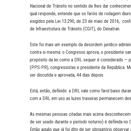
Nacional de Trânsito no sentido de lhes dar conhecime
qual responde, entende que os faróis de rodagem diurna
exigidos pela Lei 13.290, de 23 de maio de 2016, co
de Infraestrutura de Trânsito (CGIT), do Denatran.
Este foi mais um exemplo da desordem jurídico-adminis
contra si mesma: o Congresso aprova, o presidente san
propósito da lei como a DRL sequer é considerado — pel
(PPS-PR), congressistas e presidente da República. Mo
ser discutida e aprovada, 44 dias depois.
Está, então, definido: a DRL vale como farol baixo dur
com a DRL em uso as luzes traseiras permanecem desl
As mesmas pessoas citadas mais acima desconhecem o
de ser usado durante o período noturno) é definida no 
Então aquilo que já foi dito de ser obrigatório observar