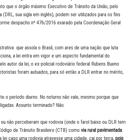
nto que o órgão máximo Executivo de Trânsito da União, pelo
 (DRL, sua sigla em inglês), podem ser utilizados para os fins
nforme despacho nº 476/2016 exarado pela Coordenação Geral
trativa que assola o Brasil, com ares de uma nação que luta
ciona, a lei entra em vigor e um aspecto fundamental do
o autor da lei, o ex-policial rodoviário federal Rubens Bueno
toristas foram autuados, para só então a DLR entrar no mérito,
ante o período diurno. No noturno não vale, mesmo porque que
igadas. Assunto terminado? Não.
u não perceberam que rodovia (onde o farol baixo ou DLR tem
Código de Trânsito Brasileiro (CTB) como
via rural pavimentada
.
 a lei caso uma rodovia atravesse uma cidade, cai por terra,
pois