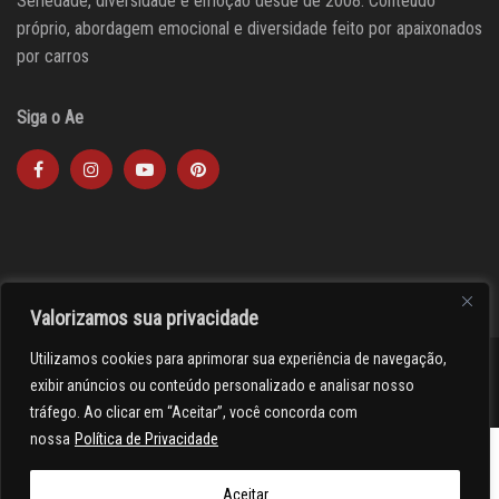
Seriedade, diversidade e emoção desde de 2008. Conteúdo
próprio, abordagem emocional e diversidade feito por apaixonados
por carros
Siga o Ae
Valorizamos sua privacidade
Utilizamos cookies para aprimorar sua experiência de navegação,
><(((º> 17
exibir anúncios ou conteúdo personalizado e analisar nosso
tráfego. Ao clicar em “Aceitar”, você concorda com
nossa
Política de Privacidade
Aceitar