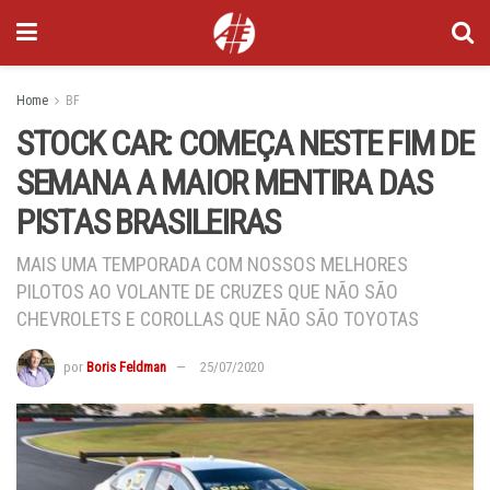
Home
BF
STOCK CAR: COMEÇA NESTE FIM DE
SEMANA A MAIOR MENTIRA DAS
PISTAS BRASILEIRAS
MAIS UMA TEMPORADA COM NOSSOS MELHORES
PILOTOS AO VOLANTE DE CRUZES QUE NÃO SÃO
CHEVROLETS E COROLLAS QUE NÃO SÃO TOYOTAS
por
Boris Feldman
25/07/2020