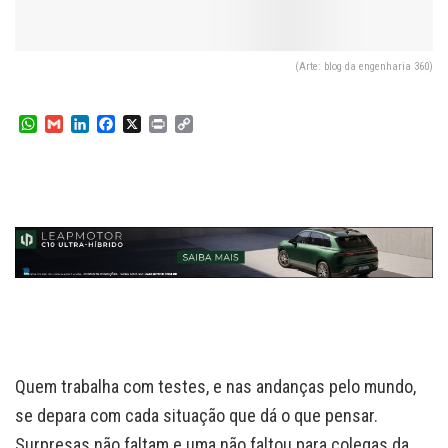
(Arte: blog da engenharia 360)
W
G
L
F
X
P
C
h
m
i
a
r
o
a
a
n
c
i
p
t
i
k
e
n
y
s
l
e
b
t
L
A
d
o
i
p
I
o
n
p
n
k
k
Quem trabalha com testes, e nas andanças pelo mundo,
se depara com cada situação que dá o que pensar.
Surpresas não faltam e uma não faltou para colegas da