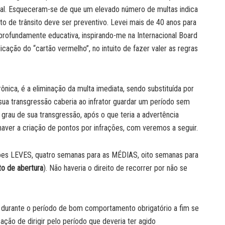
gal. Esqueceram-se de que um elevado número de multas indica
to de trânsito deve ser preventivo. Levei mais de 40 anos para
profundamente educativa, inspirando-me na Internacional Board
icação do “cartão vermelho”, no intuito de fazer valer as regras
ônica, é a eliminação da multa imediata, sendo substituída por
sua transgressão caberia ao infrator guardar um período sem
rau de sua transgressão, após o que teria a advertência
haver a criação de pontos por infrações, com veremos a seguir.
ções LEVES, quatro semanas para as MÉDIAS, oito semanas para
to de abertura
). Não haveria o direito de recorrer por não se
o durante o período de bom comportamento obrigatório a fim se
ização de dirigir pelo período que deveria ter agido