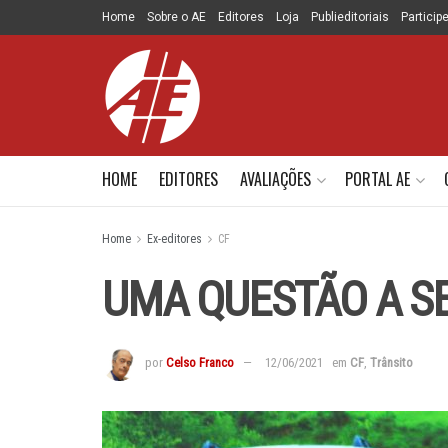
Home
Sobre o AE
Editores
Loja
Publieditoriais
Particip
HOME
EDITORES
AVALIAÇÕES
PORTAL AE
Home
Ex-editores
CF
UMA QUESTÃO A S
por
Celso Franco
12/06/2021
em
CF
,
Trânsito