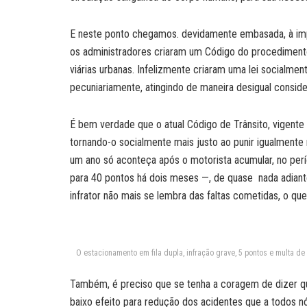
E neste ponto chegamos. devidamente embasada, à impo
os administradores criaram um Código do procedimento 
viárias urbanas. Infelizmente criaram uma lei socialme
pecuniariamente, atingindo de maneira desigual consider
É bem verdade que o atual Código de Trânsito, vigente
tornando-o socialmente mais justo ao punir igualmente 
um ano só aconteça após o motorista acumular, no pe
para 40 pontos há dois meses —, de quase nada adiante
infrator não mais se lembra das faltas cometidas, o que
O estacionamento em fila dupla, infração grave, 5 pontos e multa d
Também, é preciso que se tenha a coragem de dizer qu
baixo efeito para redução dos acidentes que a todos n