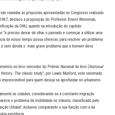
l são reunidas as propostas apresentadas no Congresso realizado
 1967, destaco a proposição do Professor Ernest Weissman,
nificação da ONU, quando na introdução do capítulo
 “é preciso deixar de olhar o passado e começar a utilizar uma
ência do nosso tempo possa oferecer, para resolver um problema
l, é sem dúvida o mais grave problema que o homem deva
namentos no livro vencedor do Prêmio Nacional do livro (
National
in History- The classic study”, por Lewis Munford, este renomado
o imprescindível para quem deseja se aprofundar no urbanismo.
ariamente as cidades, considerando-se a constante migração
rece o problema da mobilidade no trânsito, classificado pelo
Função Urbana”, inclusive comparando a sua função com a da
ria existência.