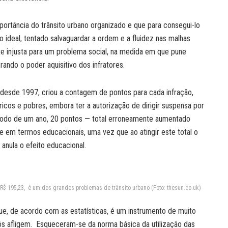
rtância do trânsito urbano organizado e que para consegui-lo
ideal, tentado salvaguardar a ordem e a fluidez nas malhas
nte injusta para um problema social, na medida em que pune
ando o poder aquisitivo dos infratores.
 desde 1997, criou a contagem de pontos para cada infração,
ricos e pobres, embora ter a autorização de dirigir suspensa por
ríodo de um ano, 20 pontos — total erroneamente aumentado
 em termos educacionais, uma vez que ao atingir este total o
 anula o efeito educacional.
e R$ 195,23, é um dos grandes problemas de trânsito urbano (Foto: thesun.co.uk)
e, de acordo com as estatísticas, é um instrumento de muito
ós afligem. Esqueceram-se da norma básica da utilização das