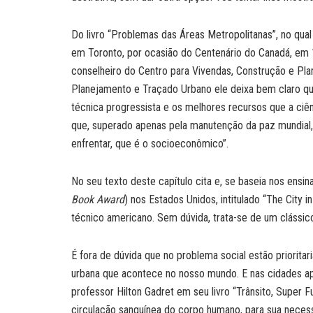
Do livro “Problemas das Áreas Metropolitanas”, no qua
em Toronto, por ocasião do Centenário do Canadá, em
conselheiro do Centro para Vivendas, Construção e Pla
Planejamento e Traçado Urbano ele deixa bem claro que
técnica progressista e os melhores recursos que a ci
que, superado apenas pela manutenção da paz mundia
enfrentar, que é o socioeconômico”.
No seu texto deste capítulo cita e, se baseia nos ensi
Book Award
) nos Estados Unidos, intitulado “The City 
técnico americano. Sem dúvida, trata-se de um clássic
É fora de dúvida que no problema social estão priorit
urbana que acontece no nosso mundo. E nas cidades apa
professor Hilton Gadret em seu livro “Trânsito, Super 
circulação sanguínea do corpo humano, para sua necessá