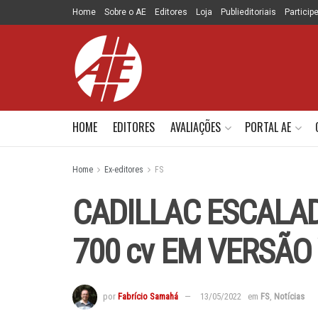
Home
Sobre o AE
Editores
Loja
Publieditoriais
Particip
HOME
EDITORES
AVALIAÇÕES
PORTAL AE
Home
Ex-editores
FS
CADILLAC ESCALA
700 cv EM VERSÃO
por
Fabrício Samahá
13/05/2022
em
FS
,
Notícias