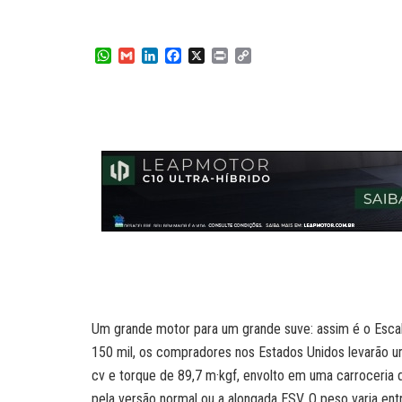
W
G
L
F
X
P
C
h
m
i
a
r
o
a
a
n
c
i
p
t
i
k
e
n
y
s
l
e
b
t
L
A
d
o
i
p
I
o
n
p
n
k
k
Um grande motor para um grande suve: assim é o Escala
150 mil, os compradores nos Estados Unidos levarão um
cv e torque de 89,7 m·kgf, envolto em uma carroceri
pela versão normal ou a alongada ESV. O peso varia ent