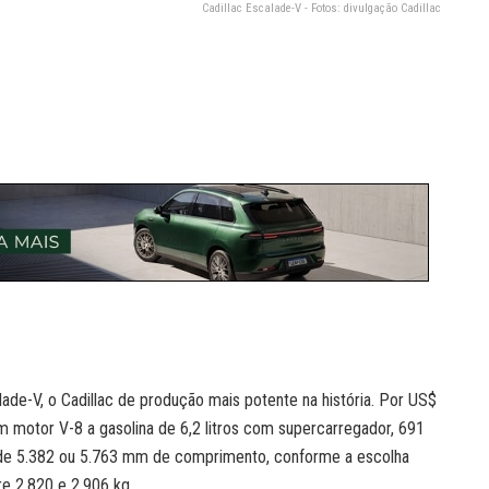
Cadillac Escalade-V - Fotos: divulgação Cadillac
de-V, o Cadillac de produção mais potente na história. Por US$
 motor V-8 a gasolina de 6,2 litros com supercarregador, 691
a de 5.382 ou 5.763 mm de comprimento, conforme a escolha
re 2.820 e 2.906 kg.