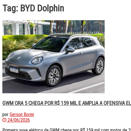
Tag:
BYD Dolphin
GWM ORA 5 CHEGA POR R$ 159 MIL E AMPLIA A OFENSIVA E
por
Gerson Borini
24/06/2026
Primeiro suve elétrico da GWM chega por R$ 159 mil com motor de 20