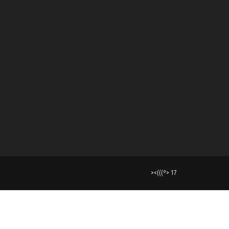
><(((º> 17