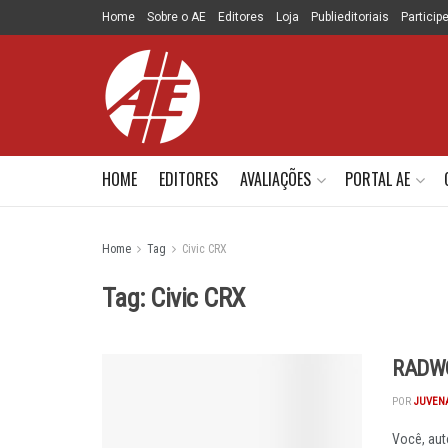
Home
Sobre o AE
Editores
Loja
Publieditoriais
Particip
HOME
EDITORES
AVALIAÇÕES
PORTAL AE
Home
Tag
Civic CRX
Tag:
Civic CRX
RADWO
POR
JUVEN
Você, aut