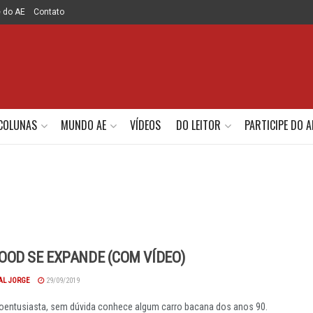
e do AE
Contato
COLUNAS
MUNDO AE
VÍDEOS
DO LEITOR
PARTICIPE DO A
OD SE EXPANDE (COM VÍDEO)
AL JORGE
29/09/2019
oentusiasta, sem dúvida conhece algum carro bacana dos anos 90.