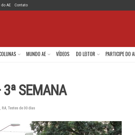
e do AE
Contato
COLUNAS
MUNDO AE
VÍDEOS
DO LEITOR
PARTICIPE DO A
– 3ª SEMANA
,
RA
,
Testes de 30 dias