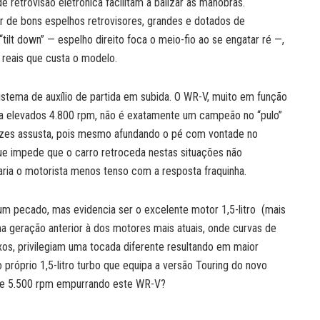
retrovisão eletrônica facilitam a balizar as manobras.
r de bons espelhos retrovisores, grandes e dotados de
tilt down” — espelho direito foca o meio-fio ao se engatar ré —,
reais que custa o modelo.
sistema de auxílio de partida em subida. O WR-V, muito em função
a elevados 4.800 rpm, não é exatamente um campeão no “pulo”
vezes assusta, pois mesmo afundando o pé com vontade no
que impede que o carro retroceda nestas situações não
xaria o motorista menos tenso com a resposta fraquinha.
m pecado, mas evidencia ser o excelente motor 1,5-litro (mais
 geração anterior à dos motores mais atuais, onde curvas de
xos, privilegiam uma tocada diferente resultando em maior
róprio 1,5-litro turbo que equipa a versão Touring do novo
0 e 5.500 rpm empurrando este WR-V?