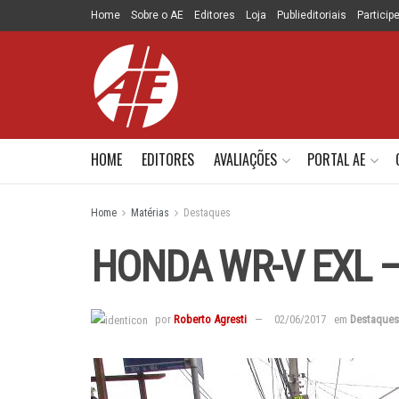
Home
Sobre o AE
Editores
Loja
Publieditoriais
Particip
HOME
EDITORES
AVALIAÇÕES
PORTAL AE
Home
Matérias
Destaques
HONDA WR-V EXL 
por
Roberto Agresti
02/06/2017
em
Destaques