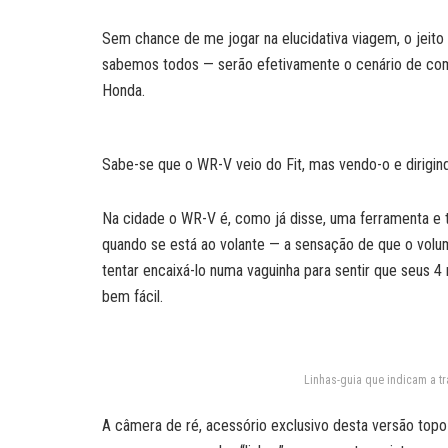
Sem chance de me jogar na elucidativa viagem, o jeito
sabemos todos — serão efetivamente o cenário de com
Honda.
Sabe-se que o WR-V veio do Fit, mas vendo-o e dirigi
Na cidade o WR-V é, como já disse, uma ferramenta e t
quando se está ao volante — a sensação de que o volum
tentar encaixá-lo numa vaguinha para sentir que seus 
bem fácil.
Linhas-guia que indicam a tr
A câmera de ré, acessório exclusivo desta versão top