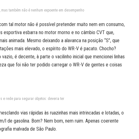
feio, mas também não é nenhum expoente em desempenho
e com tal motor não é possível pretender muito nem em consumo,
s esportiva esbarra no motor morno e no câmbio CVT que,
 mais animada. Mesmo deixando a alavanca na posição “S”, que
otações mais elevado, o espírito do WR-V é pacato. Chocho?
zio, é decente, à parte o vacilinho inicial que mencionei linhas
teza que foi não ter podido carregar o WR-V de gentes e coisas
 e rede para segurar objetos: deveria ter
esclando vias rápidas às ruazinhas mais intrincadas e lotadas, o
km/l de gasolina. Bom? Nem bom, nem ruim. Apenas coerente
grafia malvada de São Paulo.