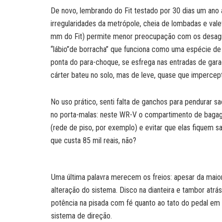
De novo, lembrando do Fit testado por 30 dias um ano 
irregularidades da metrópole, cheia de lombadas e val
mm do Fit) permite menor preocupação com os desagr
“lábio”de borracha” que funciona como uma espécie de
ponta do para-choque, se esfrega nas entradas de gar
cárter bateu no solo, mas de leve, quase que impercep
No uso prático, senti falta de ganchos para pendurar s
no porta-malas: neste WR-V o compartimento de bagag
(rede de piso, por exemplo) e evitar que elas fiquem 
que custa 85 mil reais, não?
Uma última palavra merecem os freios: apesar da maio
alteração do sistema. Disco na dianteira e tambor at
potência na pisada com fé quanto ao tato do pedal e
sistema de direção.