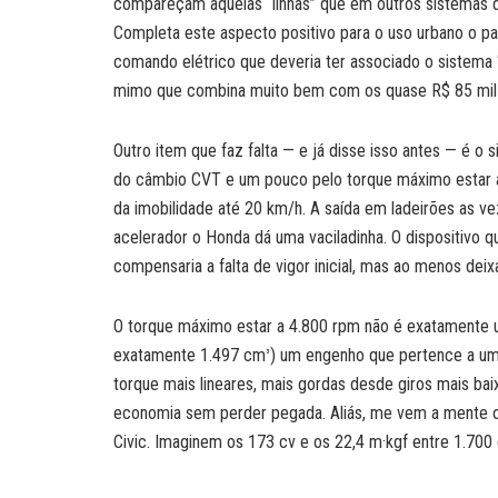
compareçam aquelas “linhas” que em outros sistemas de 
Completa este aspecto positivo para o uso urbano o pa
comando elétrico que deveria ter associado o sistema “
mimo que combina muito bem com os quase R$ 85 mil 
Outro item que faz falta — e já disse isso antes — é o 
do câmbio CVT e um pouco pelo torque máximo estar 
da imobilidade até 20 km/h. A saída em ladeirões as 
acelerador o Honda dá uma vaciladinha. O dispositivo 
compensaria a falta de vigor inicial, mas ao menos dei
O torque máximo estar a 4.800 rpm não é exatamente u
exatamente 1.497 cm
) um engenho que pertence a uma
³
torque mais lineares, mais gordas desde giros mais bai
economia sem perder pegada. Aliás, me vem a mente o p
Civic. Imaginem os 173 cv e os 22,4 m·kgf entre 1.70