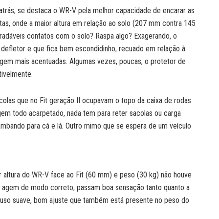
atrás, se destaca o WR-V pela melhor capacidade de encarar as
etas, onde a maior altura em relação ao solo (207 mm contra 145
adáveis contatos com o solo? Raspa algo? Exagerando, o
 defletor e que fica bem escondidinho, recuado em relação à
agem mais acentuadas. Algumas vezes, poucas, o protetor de
tivelmente.
acolas que no Fit geração II ocupavam o topo da caixa de rodas
em todo acarpetado, nada tem para reter sacolas ou carga
sambando para cá e lá. Outro mimo que se espera de um veículo
r altura do WR-V face ao Fit (60 mm) e peso (30 kg) não houve
rás agem de modo correto, passam boa sensação tanto quanto a
m uso suave, bom ajuste que também está presente no peso do