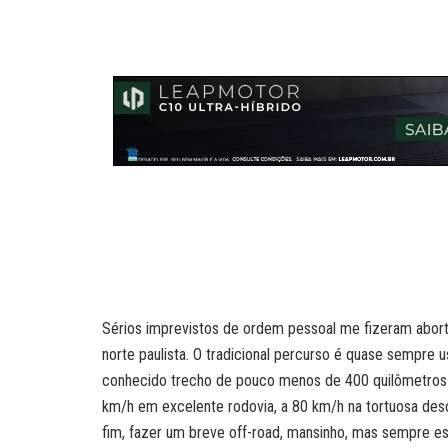
a
a
n
c
i
p
t
i
k
e
n
y
s
l
e
b
t
L
A
d
o
i
p
I
o
n
p
n
k
k
Sérios imprevistos de ordem pessoal me fizeram aborta
norte paulista. O tradicional percurso é quase sempre u
conhecido trecho de pouco menos de 400 quilômetros d
km/h em excelente rodovia, a 80 km/h na tortuosa desci
fim, fazer um breve off-road, mansinho, mas sempre es