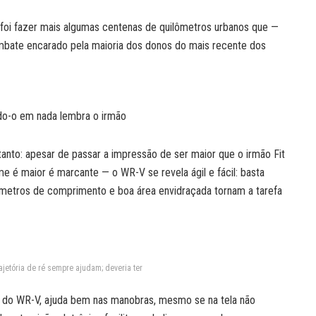
 foi fazer mais algumas centenas de quilômetros urbanos que —
bate encarado pela maioria dos donos do mais recente dos
ndo-o em nada lembra o irmão
anto: apesar de passar a impressão de ser maior que o irmão Fit
e é maior é marcante — o WR-V se revela ágil e fácil: basta
4 metros de comprimento e boa área envidraçada tornam a tarefa
ajetória de ré sempre ajudam; deveria ter
o do WR-V, ajuda bem nas manobras, mesmo se na tela não