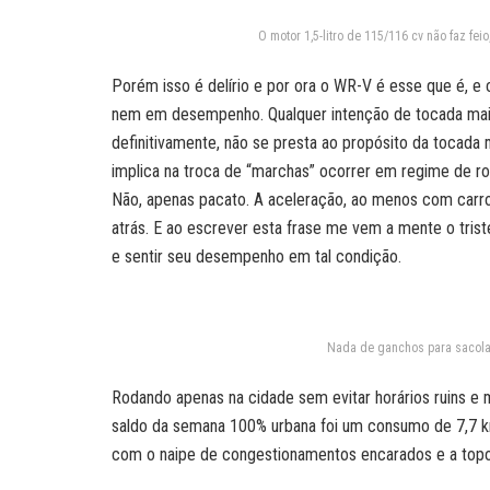
O motor 1,5-litro de 115/116 cv não faz 
Porém isso é delírio e por ora o WR-V é esse que é, 
nem em desempenho. Qualquer intenção de tocada mai
definitivamente, não se presta ao propósito da tocada
implica na troca de “marchas” ocorrer em regime de r
Não, apenas pacato. A aceleração, ao menos com carro va
atrás. E ao escrever esta frase me vem a mente o tris
e sentir seu desempenho em tal condição.
Nada de ganchos para sacolas
Rodando apenas na cidade sem evitar horários ruins e m
saldo da semana 100% urbana foi um consumo de 7,7 
com o naipe de congestionamentos encarados e a topo