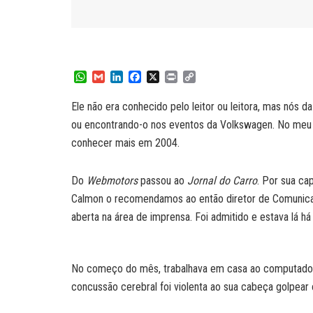
W
G
L
F
X
P
C
h
m
i
a
r
o
a
a
n
c
i
p
Ele não era conhecido pelo leitor ou leitora, mas nós
t
i
k
e
n
y
ou encontrando-o nos eventos da Volkswagen. No meu c
s
l
e
b
t
L
A
d
o
i
conhecer mais em 2004.
p
I
o
n
p
n
k
k
Do
Webmotors
passou ao
Jornal do Carro
. Por sua ca
Calmon o recomendamos ao então diretor de Comunica
aberta na área de imprensa. Foi admitido e estava lá h
No começo do mês, trabalhava em casa ao computador, t
concussão cerebral foi violenta ao sua cabeça golpear 