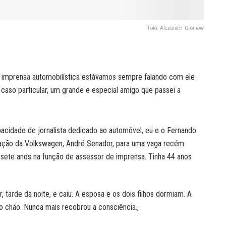
Foto: Alexander Gromow
 da imprensa automobilística estávamos sempre falando com ele
aso particular, um grande e especial amigo que passei a
pacidade de jornalista dedicado ao automóvel, eu e o Fernando
ção da Volkswagen, André Senador, para uma vaga recém
á sete anos na função de assessor de imprensa. Tinha 44 anos
arde da noite, e caiu. A esposa e os dois filhos dormiam. A
o chão. Nunca mais recobrou a consciência.,