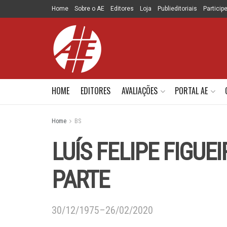
Home
Sobre o AE
Editores
Loja
Publieditoriais
Particip
HOME
EDITORES
AVALIAÇÕES
PORTAL AE
Home
BS
LUÍS FELIPE FIGUE
PARTE
30/12/1975–26/02/2020