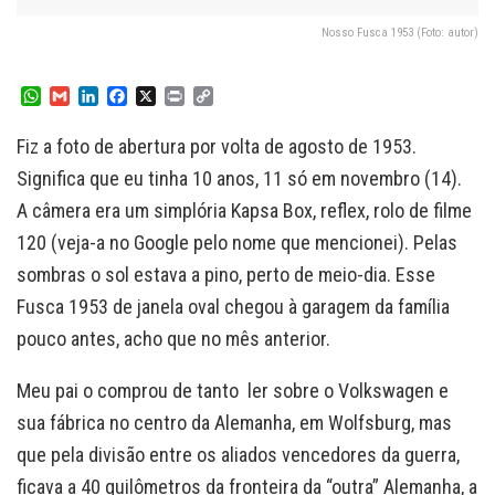
Nosso Fusca 1953 (Foto: autor)
W
G
L
F
X
P
C
h
m
i
a
r
o
a
a
n
c
i
p
Fiz a foto de abertura por volta de agosto de 1953.
t
i
k
e
n
y
s
l
e
b
t
L
Significa que eu tinha 10 anos, 11 só em novembro (14).
A
d
o
i
A câmera era um simplória Kapsa Box, reflex, rolo de filme
p
I
o
n
p
n
k
k
120 (veja-a no Google pelo nome que mencionei). Pelas
sombras o sol estava a pino, perto de meio-dia. Esse
Fusca 1953 de janela oval chegou à garagem da família
pouco antes, acho que no mês anterior.
Meu pai o comprou de tanto ler sobre o Volkswagen e
sua fábrica no centro da Alemanha, em Wolfsburg, mas
que pela divisão entre os aliados vencedores da guerra,
ficava a 40 quilômetros da fronteira da “outra” Alemanha, a