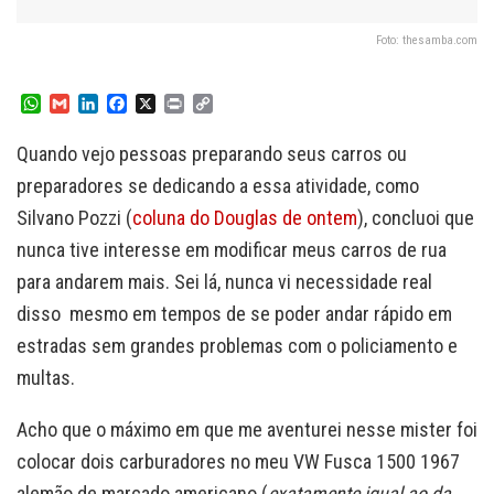
Foto: thesamba.com
W
G
L
F
X
P
C
h
m
i
a
r
o
a
a
n
c
i
p
Quando vejo pessoas preparando seus carros ou
t
i
k
e
n
y
s
l
e
b
t
L
preparadores se dedicando a essa atividade, como
A
d
o
i
Silvano Pozzi (
coluna do Douglas de ontem
), concluoi que
p
I
o
n
p
n
k
k
nunca tive interesse em modificar meus carros de rua
para andarem mais. Sei lá, nunca vi necessidade real
disso mesmo em tempos de se poder andar rápido em
estradas sem grandes problemas com o policiamento e
multas.
Acho que o máximo em que me aventurei nesse mister foi
colocar dois carburadores no meu VW Fusca 1500 1967
alemão de marcado americano (
exatamente igual ao da