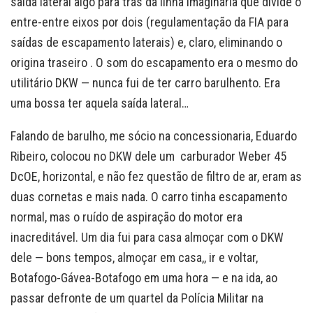
saída lateral algo para trás da linha imaginária que divide o
entre-entre eixos por dois (regulamentação da FIA para
saídas de escapamento laterais) e, claro, eliminando o
origina traseiro . O som do escapamento era o mesmo do
utilitário DKW — nunca fui de ter carro barulhento. Era
uma bossa ter aquela saída lateral…
Falando de barulho, me sócio na concessionaria, Eduardo
Ribeiro, colocou no DKW dele um carburador Weber 45
DcOE, horizontal, e não fez questão de filtro de ar, eram as
duas cornetas e mais nada. O carro tinha escapamento
normal, mas o ruído de aspiração do motor era
inacreditável. Um dia fui para casa almoçar com o DKW
dele — bons tempos, almoçar em casa,, ir e voltar,
Botafogo-Gávea-Botafogo em uma hora — e na ida, ao
passar defronte de um quartel da Polícia Militar na