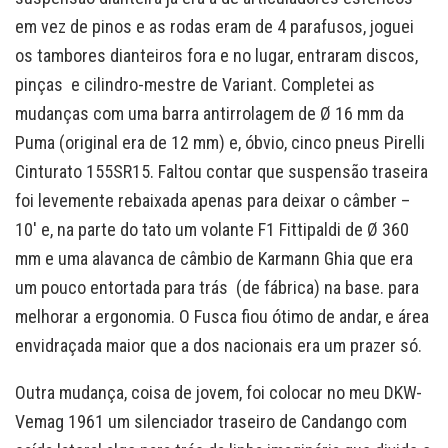
em vez de pinos e as rodas eram de 4 parafusos, joguei
os tambores dianteiros fora e no lugar, entraram discos,
pinças e cilindro-mestre de Variant. Completei as
mudanças com uma barra antirrolagem de Ø 16 mm da
Puma (original era de 12 mm) e, óbvio, cinco pneus Pirelli
Cinturato 155SR15. Faltou contar que suspensão traseira
foi levemente rebaixada apenas para deixar o câmber –
10′ e, na parte do tato um volante F1 Fittipaldi de Ø 360
mm e uma alavanca de câmbio de Karmann Ghia que era
um pouco entortada para trás (de fábrica) na base. para
melhorar a ergonomia. O Fusca fiou ótimo de andar, e área
envidraçada maior que a dos nacionais era um prazer só.
Outra mudança, coisa de jovem, foi colocar no meu DKW-
Vemag 1961 um silenciador traseiro de Candango com