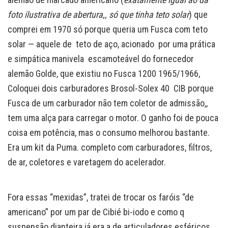
foto ilustrativa de abertura,, só que tinha teto solar
) que
comprei em 1970 só porque queria um Fusca com teto
solar — aquele de teto de aço, acionado por uma prática
e simpática manivela escamoteável do fornecedor
alemão Golde, que existiu no Fusca 1200 1965/1966,
Coloquei dois carburadores Brosol-Solex 40 CIB porque
Fusca de um carburador não tem coletor de admissão,,
tem uma alça para carregar o motor. O ganho foi de pouca
coisa em potência, mas o consumo melhorou bastante.
Era um kit da Puma. completo com carburadores, filtros,
de ar, coletores e varetagem do acelerador.
Fora essas “mexidas”, tratei de trocar os faróis “de
americano” por um par de Cibié bi-iodo e como q
suspensão dianteira já era a de articuladores esféricos