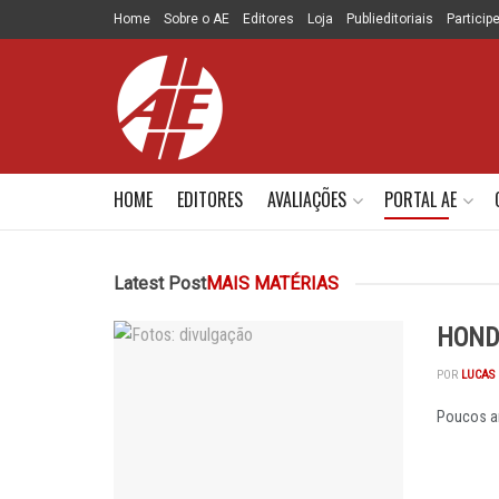
Home
Sobre o AE
Editores
Loja
Publieditoriais
Particip
HOME
EDITORES
AVALIAÇÕES
PORTAL AE
Latest Post
MAIS MATÉRIAS
HONDA
POR
LUCAS 
Poucos an