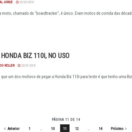
AL JORGE
02/02/2018
da moto, chamado de "boardtracker", é único. Eram motos de corrida das década
HONDA BIZ 110i, NO USO
DO KELLER
20/01/2018
que um dos motivos de pegar a Honda Biz 110i para teste é que tenho uma Biz 
PÁGINA 11 DE 14
Anterior
1
…
10
11
12
…
14
Próximo