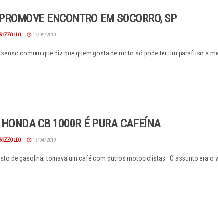
PROMOVE ENCONTRO EM SOCORRO, SP
RIZZOLLO
18/09/2019
 senso comum que diz que quem gosta de moto só pode ter um parafuso a me
 HONDA CB 1000R É PURA CAFEÍNA
RIZZOLLO
13/04/2019
to de gasolina, tomava um café com outros motociclistas. O assunto era o vi