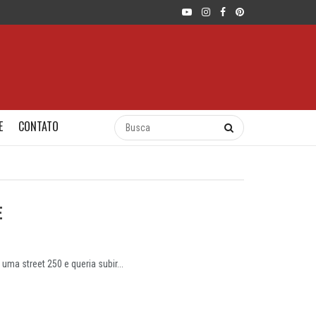
E
CONTATO
E
a street 250 e queria subir...