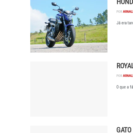
HONDA
POR
ARNAL
Já era tar
ROYAL
POR
ARNAL
O que a f
GATO