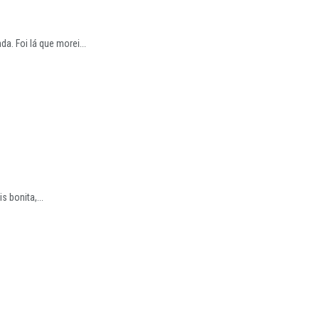
a. Foi lá que morei...
 bonita,...