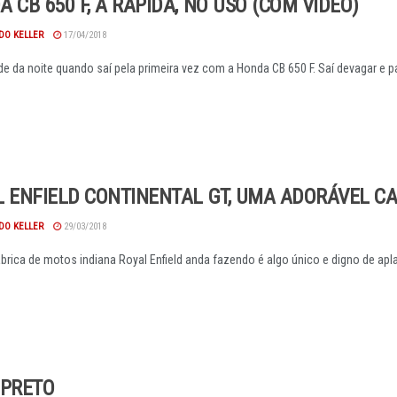
 CB 650 F, A RÁPIDA, NO USO (COM VÍDEO)
DO KELLER
17/04/2018
de da noite quando saí pela primeira vez com a Honda CB 650 F. Saí devagar e par
 ENFIELD CONTINENTAL GT, UMA ADORÁVEL CA
DO KELLER
29/03/2018
ábrica de motos indiana Royal Enfield anda fazendo é algo único e digno de ap
 PRETO