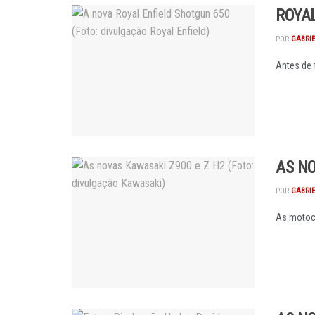
ROYA
POR
GABRI
Antes de 
AS NO
POR
GABRI
As motoci