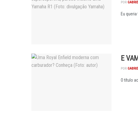
POR
GABRI
Eu queria
E VA
POR
GABRI
O título 