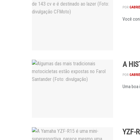
POR
GABRI
Você conh
A HI
POR
GABRI
Uma boa i
YZF-