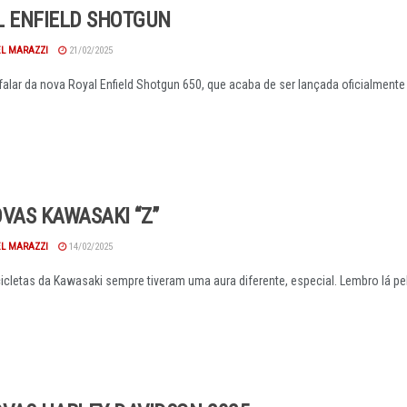
L ENFIELD SHOTGUN
EL MARAZZI
21/02/2025
falar da nova Royal Enfield Shotgun 650, que acaba de ser lançada oficialmente 
VAS KAWASAKI “Z”
EL MARAZZI
14/02/2025
cletas da Kawasaki sempre tiveram uma aura diferente, especial. Lembro lá pel