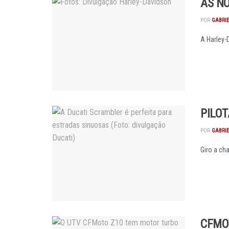
AS N
POR
GABRI
A Harley-
PILO
POR
GABRI
Giro a cha
CFMO