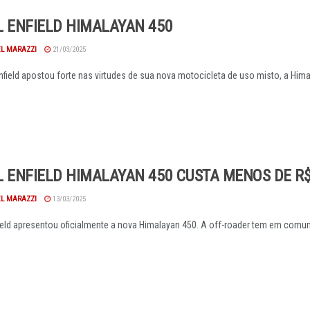
L ENFIELD HIMALAYAN 450
EL MARAZZI
21/03/2025
nfield apostou forte nas virtudes de sua nova motocicleta de uso misto, a Hima
 ENFIELD HIMALAYAN 450 CUSTA MENOS DE R$
EL MARAZZI
13/03/2025
ield apresentou oficialmente a nova Himalayan 450. A off-roader tem em com