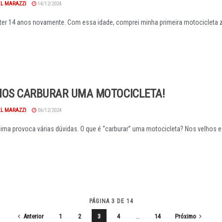
EL MARAZZI
14/12/2024
 ter 14 anos novamente. Com essa idade, comprei minha primeira motocicleta 
MOS CARBURAR UMA MOTOCICLETA!
EL MARAZZI
06/12/2024
acima provoca várias dúvidas. O que é “carburar” uma motocicleta? Nos velhos 
PÁGINA 3 DE 14
Anterior
1
2
3
4
…
14
Próximo