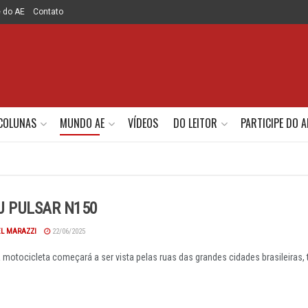
e do AE
Contato
COLUNAS
MUNDO AE
VÍDEOS
DO LEITOR
PARTICIPE DO A
J PULSAR N150
EL MARAZZI
22/06/2025
motocicleta começará a ser vista pelas ruas das grandes cidades brasileiras, 