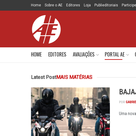
Home
Sobre o AE
Editores
Loja
Publieditoriais
Particip
HOME
EDITORES
AVALIAÇÕES
PORTAL AE
Latest Post
MAIS MATÉRIAS
BAJA
POR
GABRI
Uma nova 