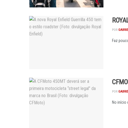
ROYAL
POR
GABRI
Faz pouco
CFMO
POR
GABRI
No início