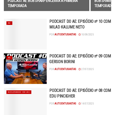
PODCAST AE: BOB SHARP ENCERRA A PRIMEIRA
BOB SHARP V
TEMPORADA
TEMPORADA
PODCAST DO AE: EPISÓDIO nº 10 COM
AE
MILAD KALUME NETO
POR
AUTOENTUSIASTAS
10/08/2025
PODCAST DO AE: EPISÓDIO nº 09 COM
AE
GERSON BORINI
POR
AUTOENTUSIASTAS
27/07/2025
PODCAST DO AE: EPISÓDIO nº 08 COM
ACELERANDO IDEIAS
EDU PINCIGHER
POR
AUTOENTUSIASTAS
14/07/2025