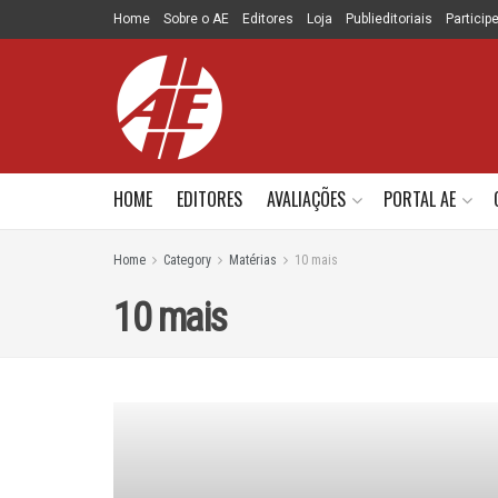
Home
Sobre o AE
Editores
Loja
Publieditoriais
Particip
HOME
EDITORES
AVALIAÇÕES
PORTAL AE
Home
Category
Matérias
10 mais
10 mais