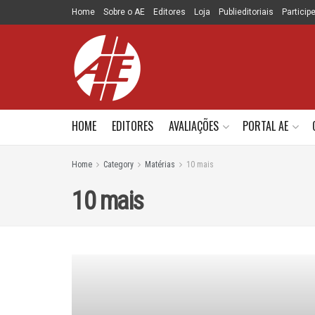
Home
Sobre o AE
Editores
Loja
Publieditoriais
Particip
HOME
EDITORES
AVALIAÇÕES
PORTAL AE
Home
Category
Matérias
10 mais
10 mais