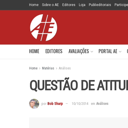
Home
Sobre o AE
Editores
Loja
Publieditoriais
Particip
HOME
EDITORES
AVALIAÇÕES
PORTAL AE
Home
Matérias
Análises
QUESTÃO DE ATITU
por
Bob Sharp
10/10/2014
em
Análises