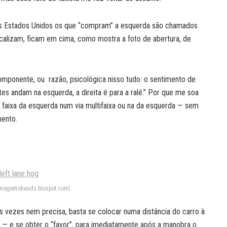
os Estados Unidos os que “compram” a esquerda são chamados
scalizam, ficam em cima, como mostra a foto de abertura, de
mponente, ou razão, psicológica nisso tudo: o sentimento de
es andam na esquerda, a direita é para a ralé.” Por que me soa
 faixa da esquerda num via multifaixa ou na da esquerda — sem
mento.
pinoypetroheads.blospot.com)
vezes nem precisa, basta se colocar numa distância do carro à
 — e se obter o “favor”, para imediatamente após a manobra o