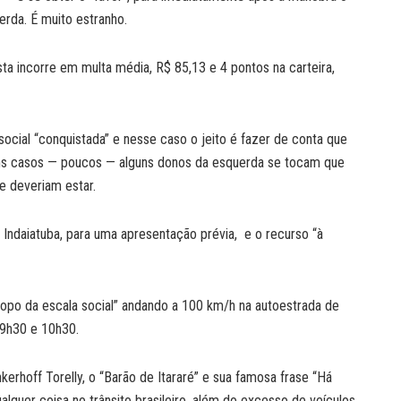
erda. É muito estranho.
ista incorre em multa média, R$ 85,13 e 4 pontos na carteira,
cial “conquistada” e nesse caso o jeito é fazer de conta que
alguns casos — poucos — alguns donos da esquerda se tocam que
de deveriam estar.
Indaiatuba, para uma apresentação prévia, e o recurso “à
o topo da escala social” andando a 100 km/h na autoestrada de
 9h30 e 10h30.
erhoff Torelly, o “Barão de Itararé” e sua famosa frase “Há
ualquer coisa no trânsito brasileiro, além do excesso de veículos.