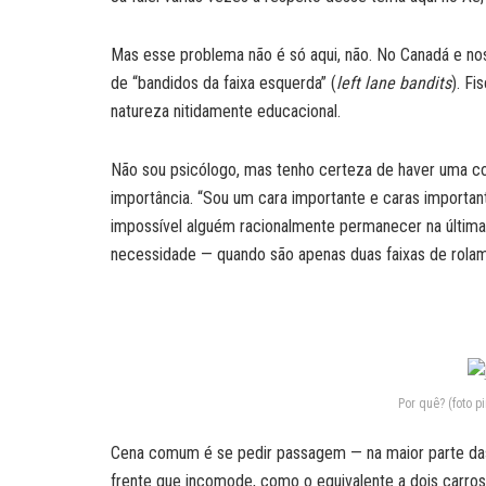
Mas esse problema não é só aqui, não. No Canadá e n
de “bandidos da faixa esquerda” (
left lane bandits
). Fi
natureza nitidamente educacional.
Não sou psicólogo, mas tenho certeza de haver uma co
importância. “Sou um cara importante e caras important
impossível alguém racionalmente permanecer na última
necessidade — quando são apenas duas faixas de rola
Por quê? (foto 
Cena comum é se pedir passagem — na maior parte das 
frente que incomode, como o equivalente a dois carros