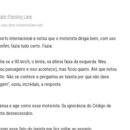
aqui (foto richtertriallaw.com)
orto internacional e notou que o motorista dirigia bem, com uso
fim, fazia tudo certo. Fazia.
nha-se a 90 km/h, o limite, na última faixa da esquerda. Meu
u passageiro e isso acontece), mas ficou quieto. Até que notou
to. Não se conteve e perguntou ao taxista por que não dava
em”, ouviu, incrédulo, a resposta.
nsa e age como esse motorista. Ou ignorância do Código de
ente desnecessário.
 mas esse fato do taxista me fez voltar ao assunto.