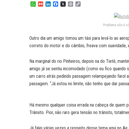
W
G
L
F
X
P
C
h
m
i
a
r
o
a
a
n
c
i
p
t
i
k
e
n
y
s
l
e
b
t
L
Problema não é só 
A
d
o
i
p
I
o
n
Outro dia um amigo tomou um táxi para levá-lo ao aerop
p
n
k
k
correto do motor e do câmbio, freava com suavidade, en
Na marginal do rio Pinheiros, depois na do Tietê, manti
amigo já se sentiu incomodado (como eu fico quando so
um carro atrás pedindo passagem relampejando farol al
passagem. “Já estou no limite, não tenho que dar passag
Há mesmo qualquer coisa errada na cabeça de quem pe
Trânsito. Pior, não raro gera tensão no trânsito, totalm
Já falei várias vezes a respeito desse tema aqui no Ae,