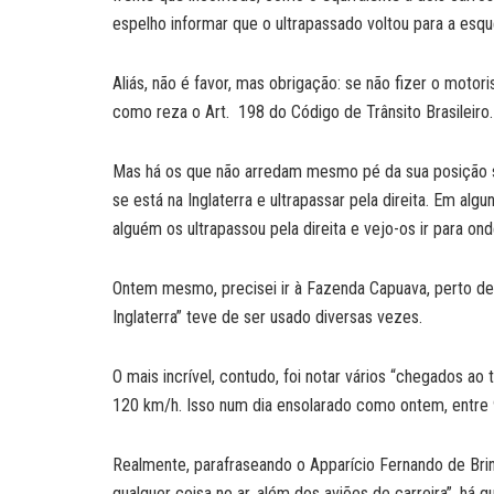
espelho informar que o ultrapassado voltou para a esqu
Aliás, não é favor, mas obrigação: se não fizer o motor
como reza o Art. 198 do Código de Trânsito Brasileiro.
Mas há os que não arredam mesmo pé da sua posição so
se está na Inglaterra e ultrapassar pela direita. Em 
alguém os ultrapassou pela direita e vejo-os ir para on
Ontem mesmo, precisei ir à Fazenda Capuava, perto de 
Inglaterra” teve de ser usado diversas vezes.
O mais incrível, contudo, foi notar vários “chegados a
120 km/h. Isso num dia ensolarado como ontem, entre
Realmente, parafraseando o Apparício Fernando de Brink
qualquer coisa no ar, além dos aviões de carreira”, há q