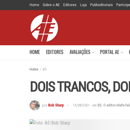
Home
Sobre o AE
Editores
Loja
Publieditoriais
Particip
HOME
EDITORES
AVALIAÇÕES
PORTAL AE
Home
BS
DOIS TRANCOS, DO
por
Bob Sharp
15/08/2021
em
BS
,
O editor-chefe fal