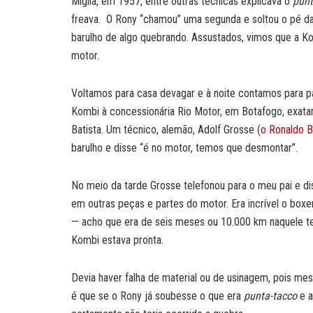
Miglia, em 1957, entre outras técnicas explicava o
punt
freava. O Rony “chamou” uma segunda e soltou o pé d
barulho de algo quebrando. Assustados, vimos que a K
motor.
Voltamos para casa devagar e à noite contamos para pap
Kombi à concessionária Rio Motor, em Botafogo, exata
Batista. Um técnico, alemão, Adolf Grosse (
o Ronaldo Be
barulho e disse “é no motor, temos que desmontar”.
No meio da tarde Grosse telefonou para o meu pai e di
em outras peças e partes do motor. Era incrível o boxe
— acho que era de seis meses ou 10.000 km naquele te
Kombi estava pronta.
Devia haver falha de material ou de usinagem, pois me
é que se o Rony já soubesse o que era
punta-tacco
e 