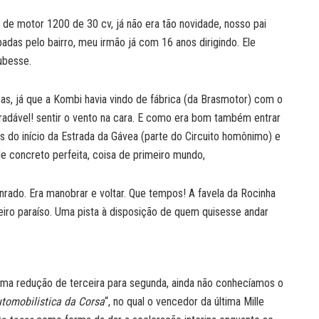
 de motor 1200 de 30 cv, já não era tão novidade, nosso pai
adas pelo bairro, meu irmão já com 16 anos dirigindo. Ele
ubesse.
isas, já que a Kombi havia vindo de fábrica (da Brasmotor) com o
radável! sentir o vento na cara. E como era bom também entrar
s do início da Estrada da Gávea (parte do Circuito homônimo) e
e concreto perfeita, coisa de primeiro mundo,
rado. Era manobrar e voltar. Que tempos! A favela da Rocinha
eiro paraíso. Uma pista à disposição de quem quisesse andar
ma redução de terceira para segunda, ainda não conhecíamos o
utomobilistica da Corsa
“, no qual o vencedor da última Mille