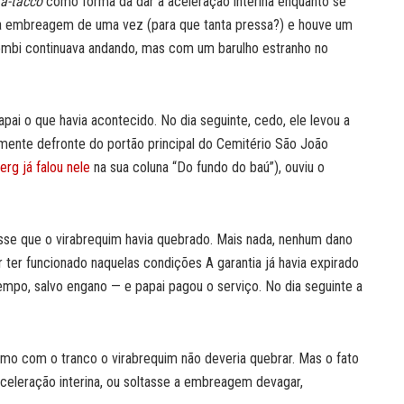
a-tacco
como forma da dar a aceleração interina enquanto se
a embreagem de uma vez (para que tanta pressa?) e houve um
ombi continuava andando, mas com um barulho estranho no
ai o que havia acontecido. No dia seguinte, cedo, ele levou a
mente defronte do portão principal do Cemitério São João
rg já falou nele
na sua coluna “Do fundo do baú”), ouviu o
sse que o virabrequim havia quebrado. Mais nada, nenhum dano
r ter funcionado naquelas condições A garantia já havia expirado
mpo, salvo engano — e papai pagou o serviço. No dia seguinte a
smo com o tranco o virabrequim não deveria quebrar. Mas o fato
aceleração interina, ou soltasse a embreagem devagar,