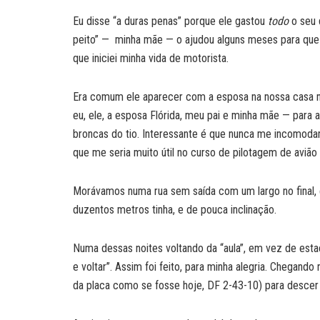
Eu disse “a duras penas” porque ele gastou
todo
o seu 
peito” — minha mãe — o ajudou alguns meses para que 
que iniciei minha vida de motorista.
Era comum ele aparecer com a esposa na nossa casa na 
eu, ele, a esposa Flórida, meu pai e minha mãe — para a
broncas do tio. Interessante é que nunca me incomoda
que me seria muito útil no curso de pilotagem de avião
Morávamos numa rua sem saída com um largo no final, 
duzentos metros tinha, e de pouca inclinação.
Numa dessas noites voltando da “aula”, em vez de estac
e voltar”. Assim foi feito, para minha alegria. Chegand
da placa como se fosse hoje, DF 2-43-10) para descer a