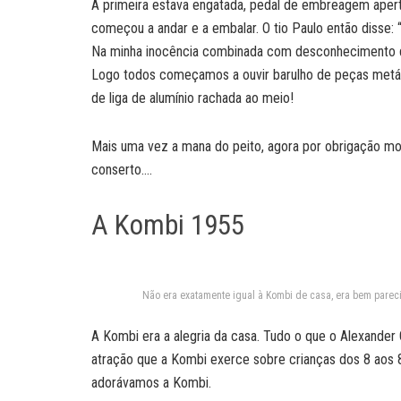
A primeira estava engatada, pedal de embreagem apert
começou a andar e a embalar. O tio Paulo então disse: 
Na minha inocência combinada com desconhecimento de
Logo todos começamos a ouvir barulho de peças metál
de liga de alumínio rachada ao meio!
Mais uma vez a mana do peito, agora por obrigação m
conserto….
A Kombi 1955
Não era exatamente igual à Kombi de casa, era bem parec
A Kombi era a alegria da casa. Tudo o que o Alexander
atração que a Kombi exerce sobre crianças dos 8 aos 8
adorávamos a Kombi.