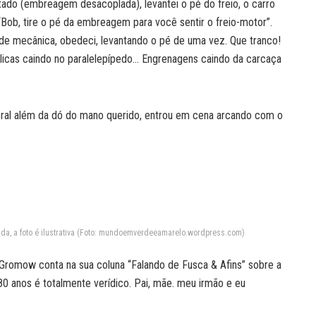
ado (embreagem desacoplada), levantei o pé do freio, o carro
“Bob, tire o pé da embreagem para você sentir o freio-motor”.
 mecânica, obedeci, levantando o pé de uma vez. Que tranco!
icas caindo no paralelepípedo… Engrenagens caindo da carcaça
oral além da dó do mano querido, entrou em cena arcando com o
ida, a foto é ilustrativa (Foto: mundoemverdeeamarelo.wordpress.com)
 Gromow conta na sua coluna “Falando de Fusca & Afins” sobre a
0 anos é totalmente verídico. Pai, mãe. meu irmão e eu