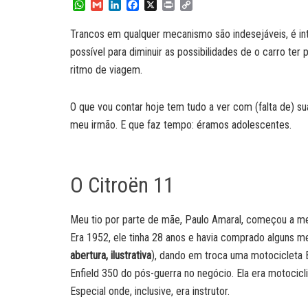
W
G
L
F
X
P
C
h
m
i
a
r
o
a
a
n
c
i
p
Trancos em qualquer mecanismo são indesejáveis, é intui
t
i
k
e
n
y
possível para diminuir as possibilidades de o carro te
s
l
e
b
t
L
A
d
o
i
ritmo de viagem.
p
I
o
n
p
n
k
k
O que vou contar hoje tem tudo a ver com (falta de) su
meu irmão. E que faz tempo: éramos adolescentes.
O Citroën 11
Meu tio por parte de mãe, Paulo Amaral, começou a me 
Era 1952, ele tinha 28 anos e havia comprado alguns m
abertura, ilustrativa
), dando em troca uma motocicleta
Enfield 350 do pós-guerra no negócio. Ela era motocicli
Especial onde, inclusive, era instrutor.