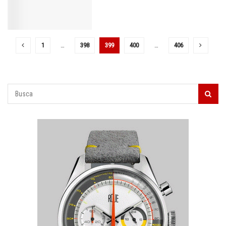
1
…
398
399
400
…
406