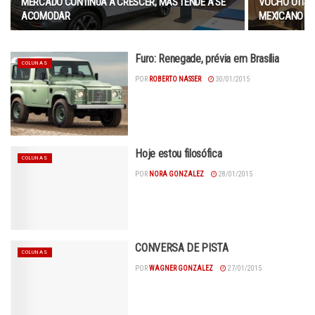
MERCADO CONTINUA A CRESCER, MAS TENDE A SE
VOCHO OTIS —
ACOMODAR
MEXICANO DI
Furo: Renegade, prévia em Brasília
COLUNAS
POR
ROBERTO NASSER
30/01/2015
Hoje estou filosófica
COLUNAS
POR
NORA GONZALEZ
28/01/2015
CONVERSA DE PISTA
COLUNAS
POR
WAGNER GONZALEZ
27/01/2015